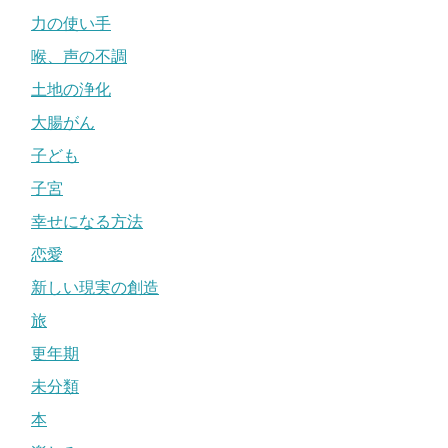
力の使い手
喉、声の不調
土地の浄化
大腸がん
子ども
子宮
幸せになる方法
恋愛
新しい現実の創造
旅
更年期
未分類
本