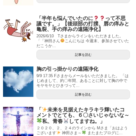
「半年も悩んでいたのに
って不思
議です。」【後頭部の打撲、唇の痒みと
亀裂、手の痒みの遠隔浄化】
2026/6/10 Tさまからラインをいただきました。
「「神田さん
こんにちは 今週末、参加させていた
だこうか...
記事を読む
胸の引っ掛かりの遠隔浄化
9/9 17:35 Fさまからメールをいただきました。 「は
じめまして、約〇年間、あることに対して胸の中で
モヤモヤとひきづって...
記事を読む
「
未来を見据えたキラキラ輝いたコ
メントでとても、６〇さいじゃないな～
私、青春
してますね。」
２０２０、２、２４のラインから Mさま「おはよう
ございます
神田さま～
またまたブログに...