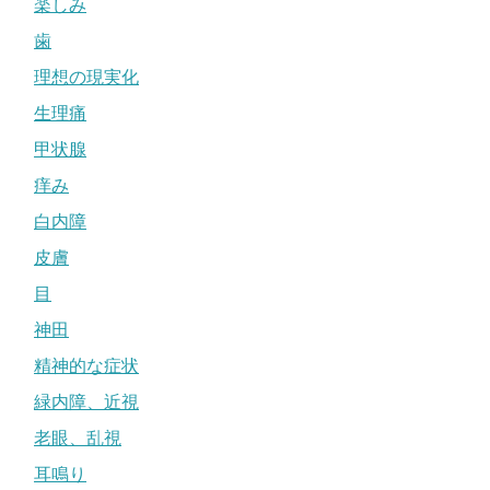
楽しみ
歯
理想の現実化
生理痛
甲状腺
痒み
白内障
皮膚
目
神田
精神的な症状
緑内障、近視
老眼、乱視
耳鳴り