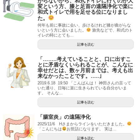
がらないから、和式トイレに行くのが大
変という方、膝と足首の遠隔浄化で楽に
和式トイレで用を足せる位になりまし
た。
何年も前に事故に会い、歩けるけれど膝が曲がらな
いという方に会いました。
旅先などで、和式のト
イレの時にとても...
記事を読む
「……..考えていることと、口に出すこ
とに矛盾なくいられることが、こんなに
幸せだとは、数ヶ月前までは、考えも出
来なかったことです。…..｣
2019.6.18 19:50 「こんばんは！ 神田さんの言って
いた通り、日毎に楽に生きられている自分がいま
す。 そんな...
記事を読む
「腸室炎」の遠隔浄化
2025/11/6 Hさまからラインをいただきました。
「こんにちは
お世話になります。 実は...
記事を読む