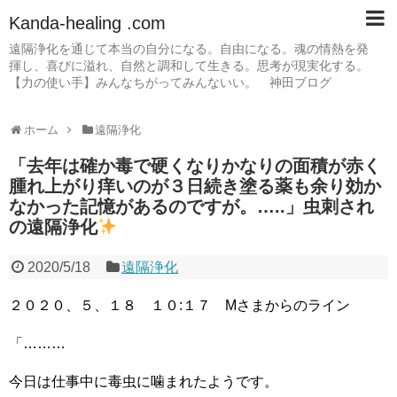
Kanda-healing .com
遠隔浄化を通じて本当の自分になる。自由になる。魂の情熱を発
揮し、喜びに溢れ、自然と調和して生きる。思考が現実化する。
【力の使い手】みんなちがってみんないい。 神田ブログ
ホーム
遠隔浄化
「去年は確か毒で硬くなりかなりの面積が赤く
腫れ上がり痒いのが３日続き塗る薬も余り効か
なかった記憶があるのですが。…..」虫刺され
の遠隔浄化
2020/5/18
遠隔浄化
２０２０、５、１８ １０:１７ Mさまからのライン
「………
今日は仕事中に毒虫に噛まれたようです。