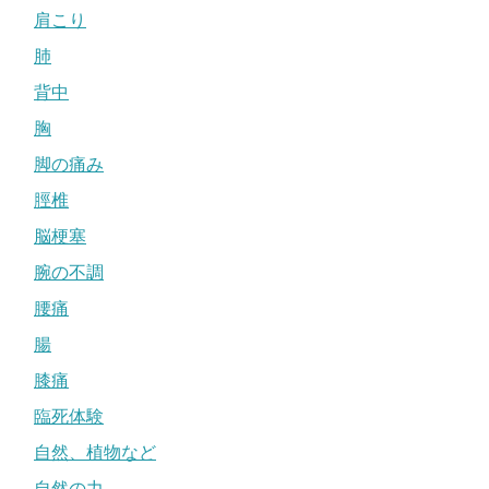
肩こり
肺
背中
胸
脚の痛み
脛椎
脳梗塞
腕の不調
腰痛
腸
膝痛
臨死体験
自然、植物など
自然の力