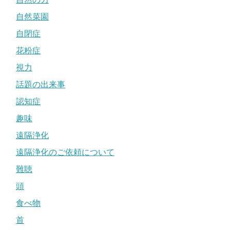
自然菜園
自閉症
花粉症
視力
話題の出来事
認知症
趣味
遠隔浄化
遠隔浄化のご依頼について
難聴
頭
食べ物
首