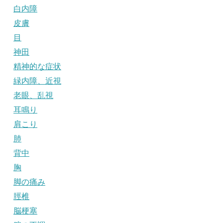
白内障
皮膚
目
神田
精神的な症状
緑内障、近視
老眼、乱視
耳鳴り
肩こり
肺
背中
胸
脚の痛み
脛椎
脳梗塞