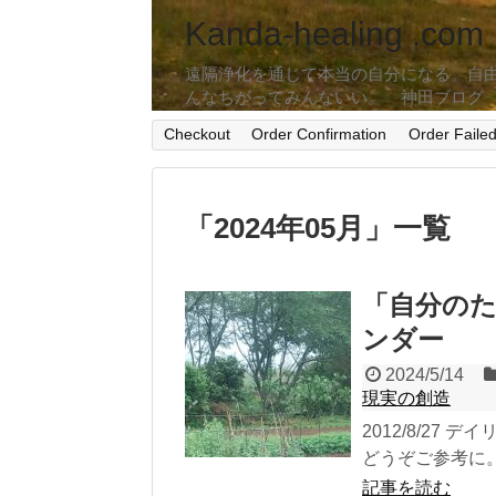
Kanda-healing .com
遠隔浄化を通じて本当の自分になる。自
んなちがってみんないい。 神田ブログ
Checkout
Order Confirmation
Order Faile
「
2024年05月
」
一覧
「自分の
ンダー
2024/5/14
現実の創造
2012/8/2
どうぞご参考に。
記事を読む