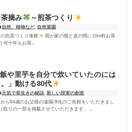
お茶摘み
～煎茶つくり
自然、植物など
,
自然菜園
初めての煎茶つくり体験
我が家の畑と道の間に10m程お茶
何十年もお茶...
炊飯や里芋を自分で炊いていたのには
。」動ける80代
元気で長生きの秘訣
,
新しい現実の創造
 娘さんから84歳のお父様の遠隔浄化のご依頼をいただきまし
り取りの一部を掲載させていただきます。 ...