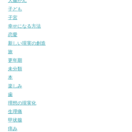
大腸がん
子ども
子宮
幸せになる方法
恋愛
新しい現実の創造
旅
更年期
未分類
本
楽しみ
歯
理想の現実化
生理痛
甲状腺
痒み