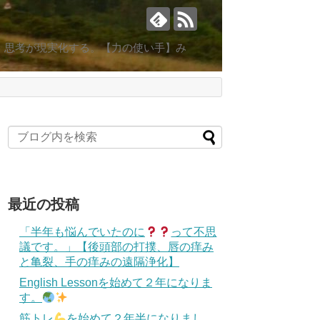
。思考が現実化する。【力の使い手】み
最近の投稿
「半年も悩んでいたのに
って不思
議です。」【後頭部の打撲、唇の痒み
と亀裂、手の痒みの遠隔浄化】
English Lessonを始めて２年になりま
す。
筋トレ
を始めて２年半になりまし