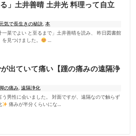
る」土井善晴 土井光 料理って自立
元気で長生きの秘訣
,
本
汁一菜でよい と至るまで」土井善晴を読み、 昨日図書館
」を見つけました。
...
骨が出ていて痛い【踵の痛みの遠隔浄
脚の痛み
,
遠隔浄化
言う男性に会いました。 対面ですが、遠隔なので触らず
化
痛みが半分くらいにな...