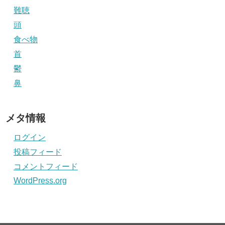
難聴
頭
食べ物
首
鬱
鼻
メタ情報
ログイン
投稿フィード
コメントフィード
WordPress.org