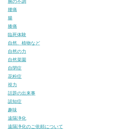
腕の不調
腰痛
腸
膝痛
臨死体験
自然、植物など
自然の力
自然菜園
自閉症
花粉症
視力
話題の出来事
認知症
趣味
遠隔浄化
遠隔浄化のご依頼について