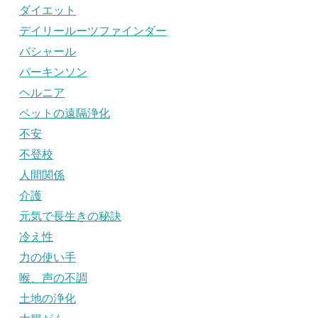
ダイエット
デイリールーツファインダー
バシャール
パーキンソン
ヘルニア
ペットの遠隔浄化
不安
不登校
人間関係
介護
元気で長生きの秘訣
冷え性
力の使い手
喉、声の不調
土地の浄化