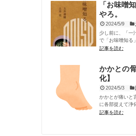
「お味噌知
やろ。
2024/5/9
少し前に、「一
で「お味噌知る
記事を読む
かかとの
化】
2024/5/3
かかとが痛いと
に各部捉えて浄
記事を読む