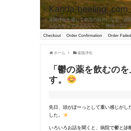
Kanda-healing .com
遠隔浄化を通じて本当の自分になる。自
んなちがってみんないい。 神田ブログ
Checkout
Order Confirmation
Order Faile
ホーム
遠隔浄化
「鬱の薬を飲むのを
す。
先日、頭がぼーっとして重い感じがし
した。
いろいろお話を聞くと、病院で鬱と診