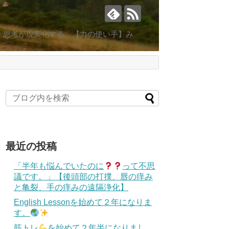
。思考が現実化する。【力の使い手】み
最近の投稿
「半年も悩んでいたのに
って不思
議です。」【後頭部の打撲、唇の痒み
と亀裂、手の痒みの遠隔浄化】
English Lessonを始めて２年になりま
す。
筋トレ
を始めて２年半になりまし