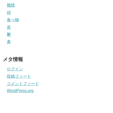
難聴
頭
食べ物
首
鬱
鼻
メタ情報
ログイン
投稿フィード
コメントフィード
WordPress.org