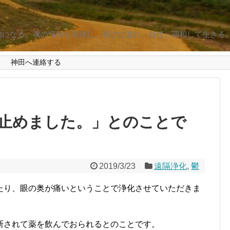
由になる。魂の情熱を発揮し、喜びに溢れ、自然と調和して生きる
d
神田へ連絡する
止めました。」とのことで
2019/3/23
遠隔浄化
,
鬱
たり、眼の奥が痛いということで浄化させていただきま
断されて薬を飲んでおられるとのことです。