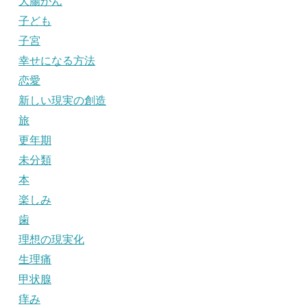
大腸がん
子ども
子宮
幸せになる方法
恋愛
新しい現実の創造
旅
更年期
未分類
本
楽しみ
歯
理想の現実化
生理痛
甲状腺
痒み