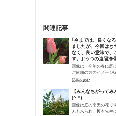
関連記事
｢今までは、良くな
ましたが、今回はき
なく、良い意味で、
す。｣[うつの遠隔浄化
画像は、今年の春に庭
ご依頼の方のイメージǴ..
記事を読む
【みんなちがってみ
(^-^)
画像は庭の南天の花です。
んも来られ、榎本先生に