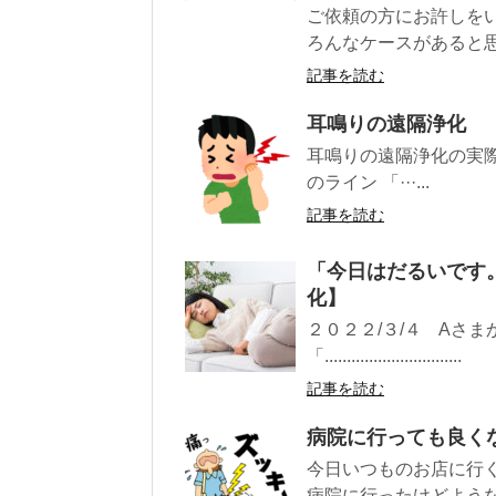
ご依頼の方にお許しを
ろんなケースがあると思
記事を読む
耳鳴りの遠隔浄化
耳鳴りの遠隔浄化の実際
のライン 「···...
記事を読む
「今日はだるいです
化】
２０２２/３/４ Aさ
「...............................
記事を読む
病院に行っても良く
今日いつものお店に行
病院に行ったけどよう