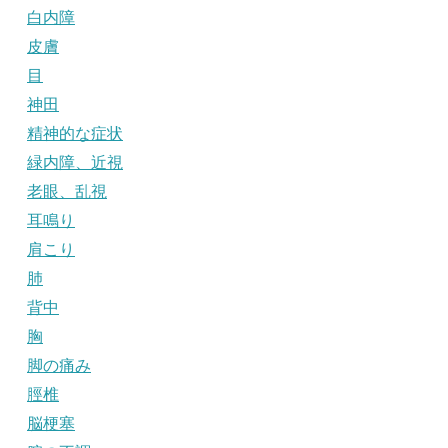
白内障
皮膚
目
神田
精神的な症状
緑内障、近視
老眼、乱視
耳鳴り
肩こり
肺
背中
胸
脚の痛み
脛椎
脳梗塞