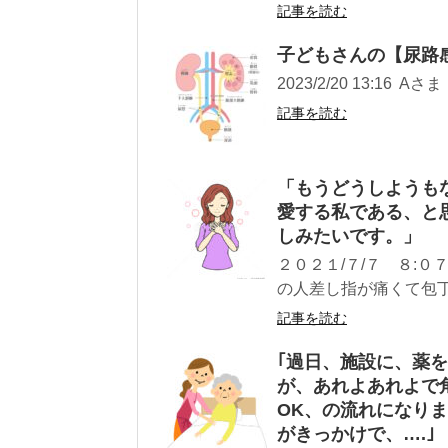
記事を読む
子どもさんの【尿路
2023/2/20 13:16
記事を読む
「もうどうしようも
愛する私である、と
しみたいです。」
２０２１/７/７ ８:０
の人差し指が痛くて包丁
記事を読む
｢過日、施設に、薬
が、あれよあれよで
OK、の流れになり
がきっかけで、….｣