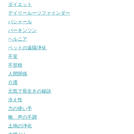
ダイエット
デイリールーツファインダー
バシャール
パーキンソン
ヘルニア
ペットの遠隔浄化
不安
不登校
人間関係
介護
元気で長生きの秘訣
冷え性
力の使い手
喉、声の不調
土地の浄化