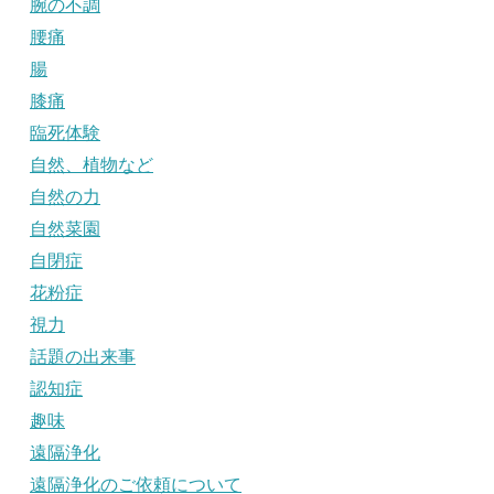
腕の不調
腰痛
腸
膝痛
臨死体験
自然、植物など
自然の力
自然菜園
自閉症
花粉症
視力
話題の出来事
認知症
趣味
遠隔浄化
遠隔浄化のご依頼について