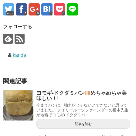
error
0
0
フォローする
kanda
関連記事
ヨモギ▪ドクダミパン
めちゃめちゃ美
味しい！!
今までパンは、強力粉じゃないとできないと思って
いました。 デイリールーツファインダーの榎本先生
が地粉でヨモギ▪ドクダミパ...
記事を読む