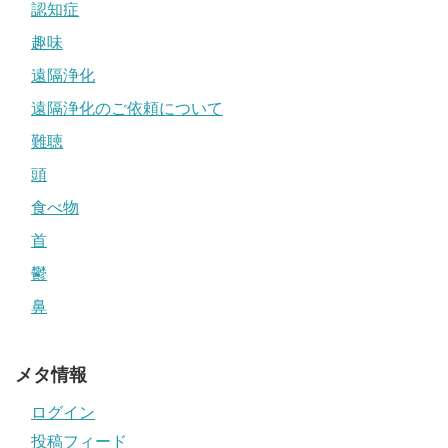
認知症
趣味
遠隔浄化
遠隔浄化のご依頼について
難聴
頭
食べ物
首
鬱
鼻
メタ情報
ログイン
投稿フィード