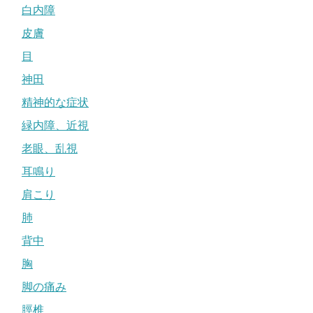
白内障
皮膚
目
神田
精神的な症状
緑内障、近視
老眼、乱視
耳鳴り
肩こり
肺
背中
胸
脚の痛み
脛椎