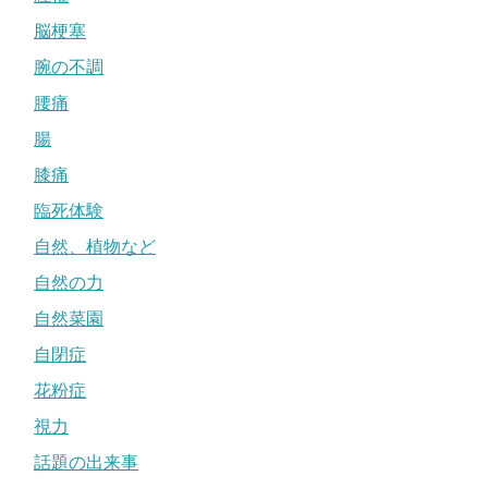
脳梗塞
腕の不調
腰痛
腸
膝痛
臨死体験
自然、植物など
自然の力
自然菜園
自閉症
花粉症
視力
話題の出来事