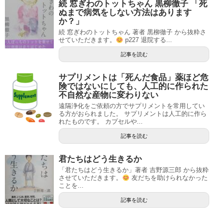
続 窓ぎわのトットちゃん 黒柳徹子 「死
ぬまで病気をしない方法はあります
か？」
続 窓ぎわのトットちゃん 著者 黒柳徹子 から抜粋さ
せていただきます。
p227 退院する...
記事を読む
サプリメントは「死んだ食品」薬ほど危
険ではないにしても、人工的に作られた
不自然な産物に変わりない
遠隔浄化をご依頼の方でサプリメントを常用してい
る方がおられました。 サプリメントは人工的に作ら
れたものです。 カプセルや...
記事を読む
君たちはどう生きるか
「君たちはどう生きるか」著者 吉野源三郎 から抜粋
させていただきます。
友だちを助けられなかった
ことを...
記事を読む