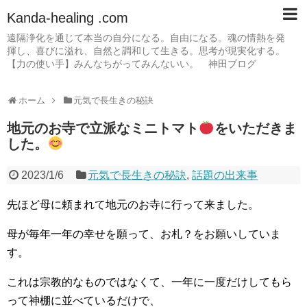
Kanda-healing .com
遠隔浄化を通じて本当の自分になる。自由になる。魂の情熱を発
揮し、喜びに溢れ、自然と調和して生きる。思考が現実化する。
【力の使い手】みんなちがってみんないい。 神田ブログ
ホーム
元気で長生きの秘訣
地元のお寺で立派なミニトマト
をいただきま
した。
2023/1/6
元気で長生きの秘訣
,
話題の出来事
先ほど母に頼まれて地元のお寺に行って来ました。
母が毎年一年の幸せを願って、お札？をお願いしていま
す。
これは宗教的なものではなくて、一年に一度だけしてもら
って神棚に並べているだけで、