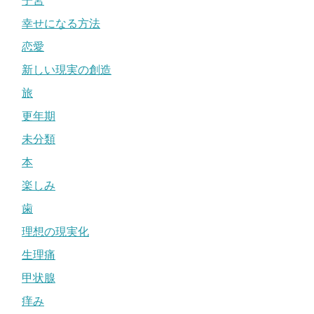
子宮
幸せになる方法
恋愛
新しい現実の創造
旅
更年期
未分類
本
楽しみ
歯
理想の現実化
生理痛
甲状腺
痒み