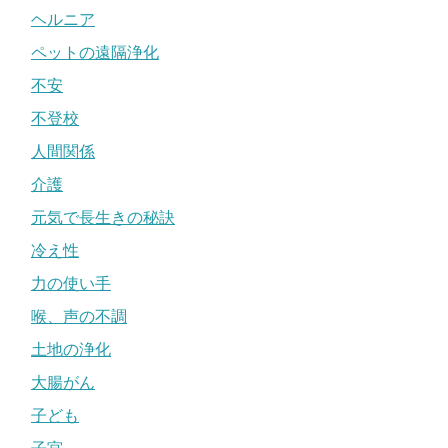
ヘルニア
ペットの遠隔浄化
不安
不登校
人間関係
介護
元気で長生きの秘訣
冷え性
力の使い手
喉、声の不調
土地の浄化
大腸がん
子ども