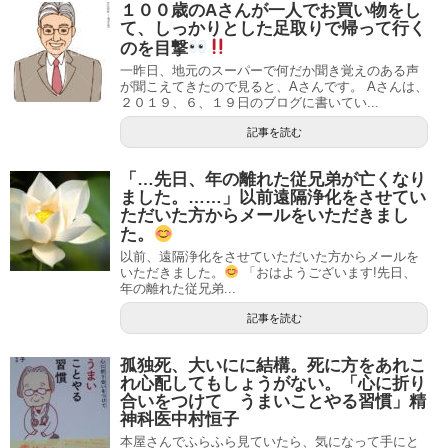
１００歳のAさんが一人でお買い物をし
て、しっかりとした足取りで帰って行く
のを目撃
一昨日、地元のスーパーで何だか聞き覚えのある声
が聞こえてきたので見ると、Aさんです。 Aさんは、
２０１９、６、１９日のブログに書いてい...
記事を読む
「…先日、年の離れた従兄弟が亡くなり
ました。……」以前遠隔浄化をさせてい
ただいた方からメールをいただきまし
た。
以前、遠隔浄化をさせていただいた方からメールを
いただきました。
「おはようございます!先日、
年の離れた従兄弟...
記事を読む
孤独死、大いにに結構。死に方をあれこ
れ心配してもしょうがない。「心に折り
合いをつけて うまいことやる習慣」精
神科医中村恒子
本屋さんでふらふら見ていたら、気になって手にと