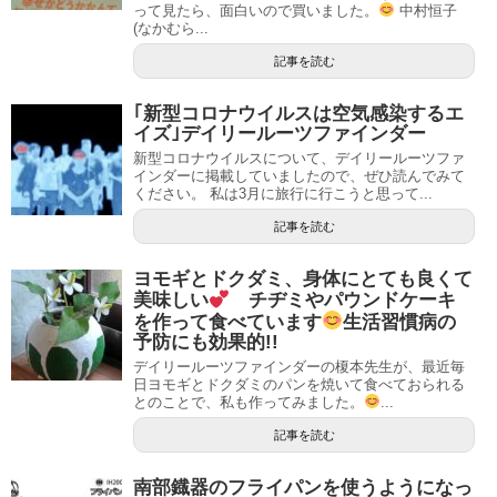
って見たら、面白いので買いました。
中村恒子
(なかむら...
記事を読む
｢新型コロナウイルスは空気感染するエ
イズ｣デイリールーツファインダー
新型コロナウイルスについて、デイリールーツファ
インダーに掲載していましたので、ぜひ読んでみて
ください。 私は3月に旅行に行こうと思って...
記事を読む
ヨモギとドクダミ、身体にとても良くて
美味しい
チヂミやパウンドケーキ
を作って食べています
生活習慣病の
予防にも効果的!!
デイリールーツファインダーの榎本先生が、最近毎
日ヨモギとドクダミのパンを焼いて食べておられる
とのことで、私も作ってみました。
...
記事を読む
南部鐡器のフライパンを使うようになっ