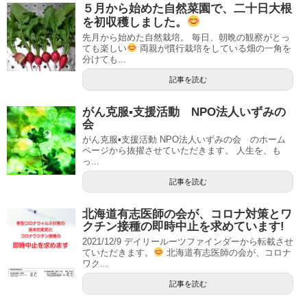
５月から始めた自然菜園で、二十日大根
を初収穫しました。
先月から始めた自然栽培。 毎日、朝晩の観察がとっ
ても楽しい
両親が慣行栽培をしている畑の一角を
分けても...
記事を読む
がん克服▪支援活動 NPO法人いずみの
会
がん克服▪支援活動 NPO法人いずみの会 のホーム
ページから抜擢させていただきます。 人生を、も
っ...
記事を読む
北海道有志医師の会が、コロナ対策とワ
クチン接種の即時中止を求めています!
2021/12/9 デイリールーツファインダーから転載させ
ていただきます。
北海道有志医師の会が、コロナ
ワク...
記事を読む