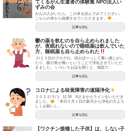
てくるがん生還者の体験集 NPO法人い
ずみの会
がんの人がいたら、この本を読んでみてください。
こちらの本から抜擢させていただきます。
...
記事を読む
鬱の薬を飲むのを自ら止められました
が、夜眠れないので睡眠薬は飲んでいた
方、睡眠薬も自ら止められた
３/２３日のブログの、頭がぼーっして重い感じがし
たり、眼の奥が痛いということで浄化させていただ
きました。 いろいろお話を聞くと、病院で...
記事を読む
コロナによる味覚障害の遠隔浄化
２０２２/５/１ 11:38 Nさまからラインをいただき
ました。
「本日５月１日の新月から浄化の方よろ
しくお願いし...
記事を読む
【ワクチン接種した子供】は、しない子