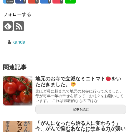
error
0
0
フォローする
kanda
関連記事
地元のお寺で立派なミニトマト
をい
ただきました。
先ほど母に頼まれて地元のお寺に行って来ました。
母が毎年一年の幸せを願って、お札？をお願いして
います。 これは宗教的なものではな...
記事を読む
「がんになったら治る人に変わろう」
今、がんで悩むあなたに生きる力が湧い