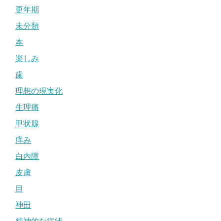
更年期
未分類
本
楽しみ
歯
理想の現実化
生理痛
甲状腺
痒み
白内障
皮膚
目
神田