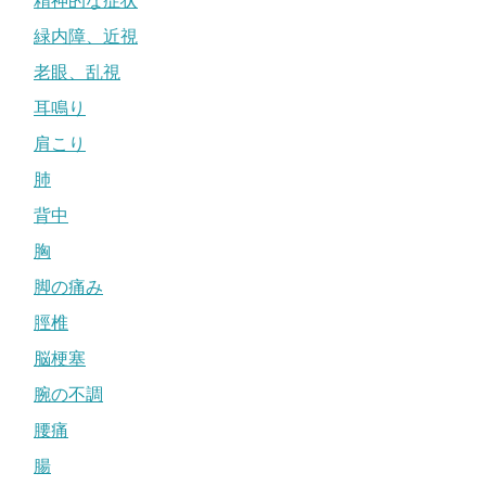
精神的な症状
緑内障、近視
老眼、乱視
耳鳴り
肩こり
肺
背中
胸
脚の痛み
脛椎
脳梗塞
腕の不調
腰痛
腸