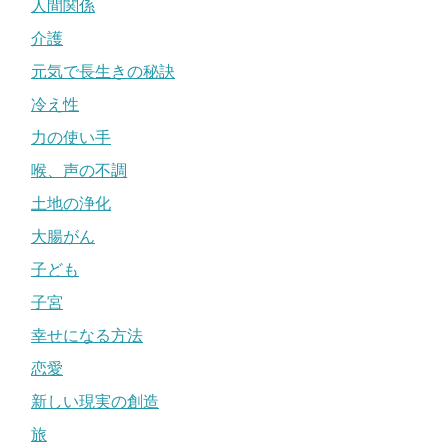
人間関係
介護
元気で長生きの秘訣
冷え性
力の使い手
喉、声の不調
土地の浄化
大腸がん
子ども
子宮
幸せになる方法
恋愛
新しい現実の創造
旅