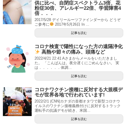
供に比べ、自閉症スペクトラム3倍、花
粉症30倍、アレルギー22倍、学習障害4
倍．．．
2017/5/28 デイリールーツファインダーから どうぞ
ご参考に
2017年5月26日 In ...
記事を読む
コロナ検査で陽性になった方の遠隔浄化
高熱や節々の痛み、頭痛など
2022/4/21 22:41 Aさまからメールをいただきまし
た。 「こんばんは。夜分遅くにごめんなさい。 実
は．．．．．．体調...
記事を読む
コロナワクチン接種に反対する大規模デ
モが世界各地で行われています!
2022/2/1 (CNN)カナダの首都オタワで新型コロナウ
イルスのワクチン接種義務付けに反対するトラック
運転手の抗議デモが続き、米国...
記事を読む