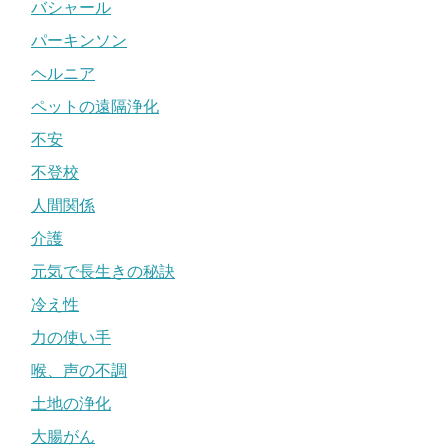
バシャール
パーキンソン
ヘルニア
ペットの遠隔浄化
不安
不登校
人間関係
介護
元気で長生きの秘訣
冷え性
力の使い手
喉、声の不調
土地の浄化
大腸がん