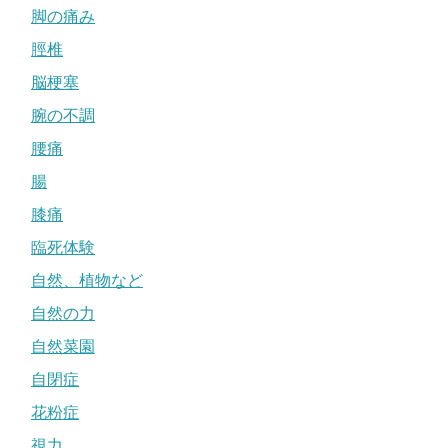
脚の痛み
脛椎
脳梗塞
腕の不調
腰痛
腸
膝痛
臨死体験
自然、植物など
自然の力
自然菜園
自閉症
花粉症
視力