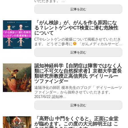
いただきます。 ...
記事を読む
「がん検診」が、がんを作る原因にな
る？レントゲンやCT検査に潜む危険性
について
CTやレントゲンの被爆について掲載させていただき
ます。 どうぞご参考に
「がんメディカルサービ...
記事を読む
認知神経科学【自閉症は障害ではなく人
類に不可欠な自然探求者】京都大学霊長
類研究所教授正高信男氏 デイリールー
ツファインダー
遠隔浄化の師匠 榎本先生のブログ「 デイリールーツ
ファインダー」から抜粋させていただきます。
2017/6/22 認知神...
記事を読む
「高野山 中門をくぐると、正面に金堂
が臨めます。この度の大元帥明王は こ