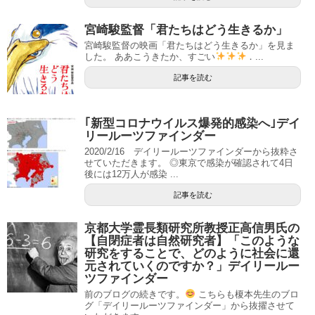
宮崎駿監督「君たちはどう生きるか」
宮崎駿監督の映画「君たちはどう生きるか」を見ま
した。 ああこうきたか、すごい
．...
記事を読む
｢新型コロナウイルス爆発的感染へ｣デイ
リールーツファインダー
2020/2/16 デイリールーツファインダーから抜粋さ
せていただきます。 ◎東京で感染が確認されて4日
後には12万人が感染 ...
記事を読む
京都大学霊長類研究所教授正高信男氏の
【自閉症者は自然研究者】「このような
研究をすることで、どのように社会に還
元されていくのですか？」デイリールー
ツファインダー
前のブログの続きです。
こちらも榎本先生のブロ
グ「デイリールーツファインダー」から抜擢させて