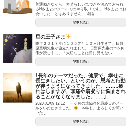
普通働きながら、素晴らしい気づきを深めておられ
るNさまとのメールでのやり取りです。 Nさまとはお
会いしたことはありません。 遠隔...
記事を読む
星の王子さま
昨年２０１７年に１０５才と１０ヶ月生きて、日野
原重明先生が旅立たれました。 日野原先生の本を何
冊か読む中に、「大切なことは目に見えない...
記事を読む
｢長年のテーマだった、健康で、幸せに
長生きしたい、というのが、思考と行動
が伴うようになってきました。……..疲
れはしますが、頭痛や肩凝りに悩まされ
ることがなくなりました。…..｣
2020.01/09 12:12 一ヶ月の遠隔浄化最終日のメー
ルをいただきました。
｢本年も、よろしくお願い
いたし...
記事を読む