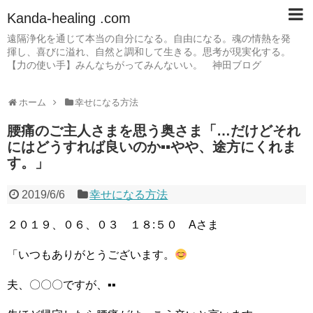
Kanda-healing .com
遠隔浄化を通じて本当の自分になる。自由になる。魂の情熱を発
揮し、喜びに溢れ、自然と調和して生きる。思考が現実化する。
【力の使い手】みんなちがってみんないい。 神田ブログ
ホーム
幸せになる方法
腰痛のご主人さまを思う奥さま「…だけどそれ
にはどうすれば良いのか▪▪やや、途方にくれま
す。」
2019/6/6
幸せになる方法
２０１９、０６、０３ １８:５０ Aさま
「いつもありがとうございます。
夫、〇〇〇ですが、▪▪