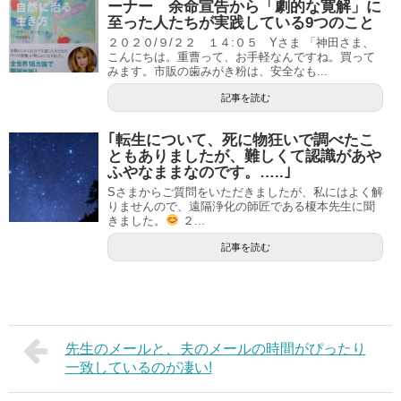
ーナー 余命宣告から「劇的な寛解」に
至った人たちが実践している9つのこと
２０２０/９/２２ １４:０５ Yさま 「神田さま、
こんにちは。重曹って、お手軽なんですね。買って
みます。市販の歯みがき粉は、安全なも...
記事を読む
｢転生について、死に物狂いで調べたこ
ともありましたが、難しくて認識があや
ふやなままなのです。…..｣
Sさまからご質問をいただきましたが、私にはよく解
りませんので、遠隔浄化の師匠である榎本先生に聞
きました。
２...
記事を読む
先生のメールと、夫のメールの時間がぴったり
一致しているのが凄い!