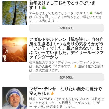
新年あけましておめでとうございま
す！！
新年あけましておめでとうございます！！
昨年中
はブログを通して、多くの皆さまとご縁をいただき
まして本当にあり...
記事を読む
アダルトチルドレン【親を許し、自分自
身を生きる】いつも周りの気をうかがう
「いい子」でした。親と合わない、よく
ぶつかっていました。デイリールーツフ
ァインダーから
榎本先生のブログ「デイリールーツファインダー」
は、私の人生のバイブルです。
遠隔浄化のご依頼
は、多岐に渡ります。 ...
記事を読む
マザー･テレサ なりたい自分に自分で
変えられる
以前にANYWEY（それでもなお)をブログに掲載させ
ていただきました。 今日思うことがあって、マザ
ー･テレサの名言集を見ていた...