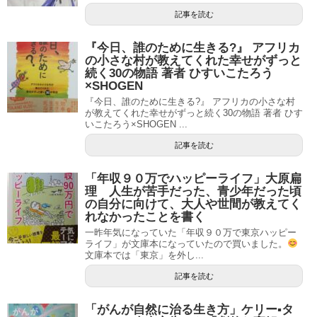
記事を読む
『今日、誰のために生きる?』 アフリカ
の小さな村が教えてくれた幸せがずっと
続く30の物語 著者 ひすいこたろう
×SHOGEN
『今日、誰のために生きる?』 アフリカの小さな村
が教えてくれた幸せがずっと続く30の物語 著者 ひす
いこたろう×SHOGEN ...
記事を読む
「年収９０万でハッピーライフ」大原扁
理 人生が苦手だった、青少年だった頃
の自分に向けて、大人や世間が教えてく
れなかったことを書く
一昨年気になっていた「年収９０万で東京ハッピー
ライフ」が文庫本になっていたので買いました。
文庫本では「東京」を外し...
記事を読む
「がんが自然に治る生き方」ケリー▪タ