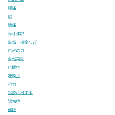
腰痛
腸
膝痛
臨死体験
自然、植物など
自然の力
自然菜園
自閉症
花粉症
視力
話題の出来事
認知症
趣味