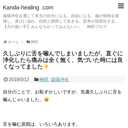
Kanda-healing .com
遠隔浄化を通じて本当の自分になる。自由になる。魂の情熱を発
揮し、喜びに溢れ、自然と調和して生きる。思考が現実化する。
【力の使い手】みんなちがってみんないい。 神田ブログ
ホーム
神田
久しぶりに舌を噛んでしまいましたが、直ぐに
浄化したら痛みは全く無く、気づいた時には良
くなってました
2019/3/12
神田
,
遠隔浄化
自分のことで、お恥ずかしいですが、先週久しぶりに舌を
噛んじゃいました。
舌を噛む原因は、いろいろあります。