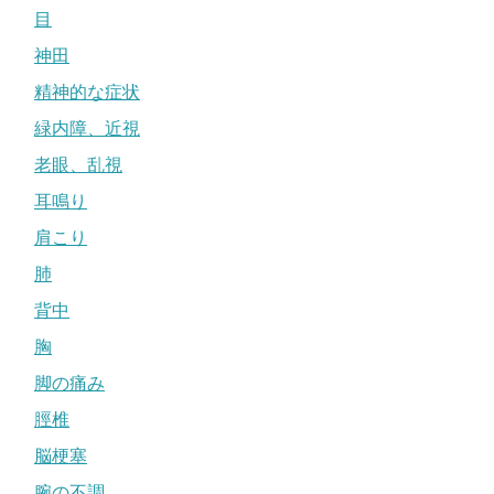
目
神田
精神的な症状
緑内障、近視
老眼、乱視
耳鳴り
肩こり
肺
背中
胸
脚の痛み
脛椎
脳梗塞
腕の不調