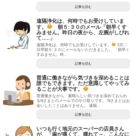
記事を読む
遠隔浄化は、何時でもお受けしていま
す。
朝５:３０のメール「朝早くす
みません。昨日の夜から、左腕がしびれ
て…..」
遠隔浄化は、何時でもお受けしています。
3月〇
日早朝５:３０にメールをいただきました。 「朝早く
すみません。昨...
記事を読む
普通に働きながら気づきを深めることは
誰でもできます。ただ意識してやってみ
ることが大事です。
普通働きながら、素晴らしい気づきを深めておられ
るNさまとのメールでのやり取りです。 Nさまとはお
会いしたことはありません。 遠隔...
記事を読む
いつも行く地元のスーパーの店員さん
が、「歯が痛くて、腫れて～、こんなに