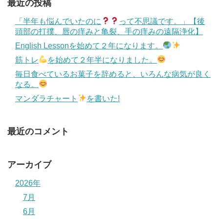
最近の投稿
「半年も悩んでいたのに
って不思議です。」【後
頭部の打撲、唇の痒みと亀裂、手の痒みの遠隔浄化】
English Lessonを始めて２年になります。
筋トレ
を始めて２年半になりました。
毎日食べているお菓子を辞めると、いろんな病気が良く
なる。
マンダラチャート
を書いた!
最近のコメント
アーカイブ
2026年
7月
6月