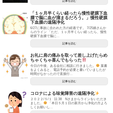
記事を読む
「１ヶ月半くらい経ったら慢性硬膜下血
腫で脳に血が溜まるだろう。」慢性硬膜
下血腫の遠隔浄化
6/27に事故に合われた方の経過です。 7/25娘さんか
らのライン 「ただ、１ヶ月半くらい経ったら、慢性
硬膜下血腫で脳に...
記事を読む
お礼に肩の痛みを取って差し上げたらめ
ちゃくちゃ喜んでもらった
今日の午後、ある会社に相談に行きました。
葉書
をよくみると、電話予約が必要と書いていましたが
時間がなかったので直接行...
記事を読む
コロナによる味覚障害の遠隔浄化
２０２２/５/１ 11:38 Nさまからラインをいただき
ました。
「本日５月１日の新月から浄化の方よろ
しくお願いし...