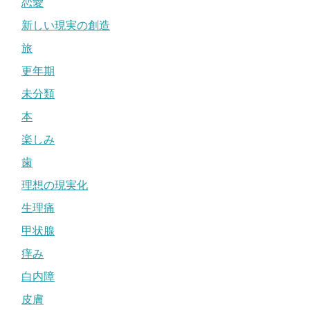
恋愛
新しい現実の創造
旅
更年期
未分類
本
楽しみ
歯
理想の現実化
生理痛
甲状腺
痒み
白内障
皮膚