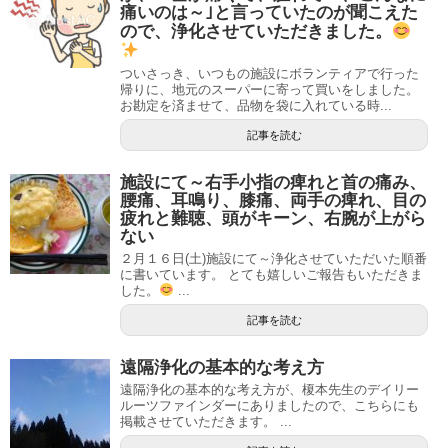
痛いのは～｣と言っていたのが聞こえた
ので、浄化させていただきました。
ついさっき、いつもの施設にボランティアで行った
帰りに、地元のスーパーに寄って買いをしました。
お勘定を済ませて、品物を袋に入れている時...
記事を読む
施設にて～右手小指の痺れと首の痛み、
腰痛、耳鳴り、膝痛、両手の痺れ、目の
疲れと難聴、頭がキーン、右腕が上がら
ない
２月１６日(土)施設にて～浄化させていただいた順番
に書いています。 とても嬉しいご報告もいただきま
した。
...
記事を読む
遠隔浄化の基本的な考え方
遠隔浄化の基本的な考え方が、榎本先生のデイリー
ルーツファインダーにありましたので、こちらにも
掲載させていただきます。 ...