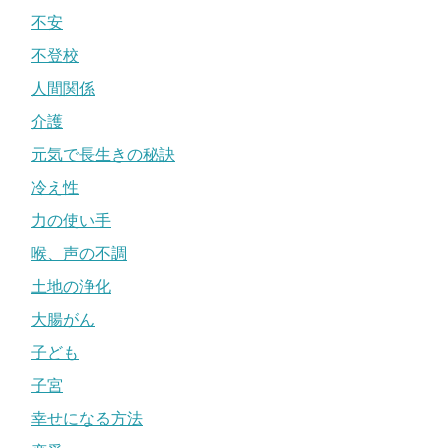
不安
不登校
人間関係
介護
元気で長生きの秘訣
冷え性
力の使い手
喉、声の不調
土地の浄化
大腸がん
子ども
子宮
幸せになる方法