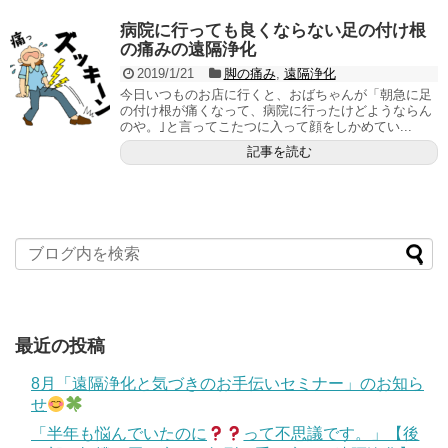
病院に行っても良くならない足の付け根
の痛みの遠隔浄化
2019/1/21
脚の痛み
,
遠隔浄化
今日いつものお店に行くと、おばちゃんが「朝急に足
の付け根が痛くなって、病院に行ったけどようならん
のや。｣と言ってこたつに入って顔をしかめてい...
記事を読む
最近の投稿
8月「遠隔浄化と気づきのお手伝いセミナー」のお知ら
せ
「半年も悩んでいたのに
って不思議です。」【後