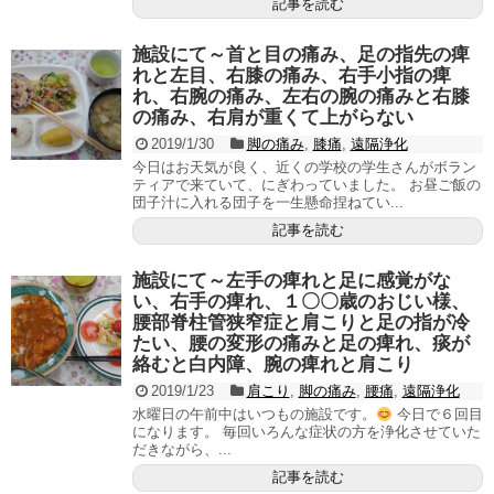
記事を読む
施設にて～首と目の痛み、足の指先の痺
れと左目、右膝の痛み、右手小指の痺
れ、右腕の痛み、左右の腕の痛みと右膝
の痛み、右肩が重くて上がらない
2019/1/30
脚の痛み
,
膝痛
,
遠隔浄化
今日はお天気が良く、近くの学校の学生さんがボラン
ティアで来ていて、にぎわっていました。 お昼ご飯の
団子汁に入れる団子を一生懸命捏ねてい...
記事を読む
施設にて～左手の痺れと足に感覚がな
い、右手の痺れ、１〇〇歳のおじい様、
腰部脊柱管狭窄症と肩こりと足の指が冷
たい、腰の変形の痛みと足の痺れ、痰が
絡むと白内障、腕の痺れと肩こり
2019/1/23
肩こり
,
脚の痛み
,
腰痛
,
遠隔浄化
水曜日の午前中はいつもの施設です。
今日で６回目
になります。 毎回いろんな症状の方を浄化させていた
だきながら、...
記事を読む