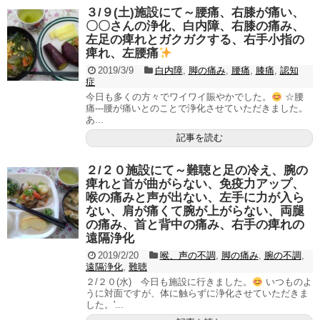
３/９(土)施設にて～腰痛、右膝が痛い、
〇〇さんの浄化、白内障、右膝の痛み、
左足の痺れとガクガクする、右手小指の
痺れ、左腰痛
2019/3/9
白内障
,
脚の痛み
,
腰痛
,
膝痛
,
認知
症
今日も多くの方々でワイワイ賑やかでした。
☆腰
痛‐‐‐腰が痛いとのことで浄化させていただきました。
あ...
記事を読む
２/２０施設にて～難聴と足の冷え、腕の
痺れと首が曲がらない、免疫力アップ、
喉の痛みと声が出ない、左手に力が入ら
ない、肩が痛くて腕が上がらない、両腿
の痛み、首と背中の痛み、右手の痺れの
遠隔浄化
2019/2/20
喉、声の不調
,
脚の痛み
,
腕の不調
,
遠隔浄化
,
難聴
２/２０(水) 今日も施設に行きました。
いつものよ
うに対面ですが、体に触らずに浄化させていただきま
した。'...