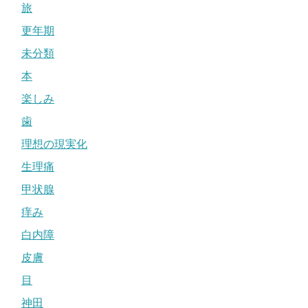
旅
更年期
未分類
本
楽しみ
歯
理想の現実化
生理痛
甲状腺
痒み
白内障
皮膚
目
神田