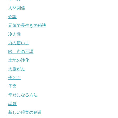
人間関係
介護
元気で長生きの秘訣
冷え性
力の使い手
喉、声の不調
土地の浄化
大腸がん
子ども
子宮
幸せになる方法
恋愛
新しい現実の創造