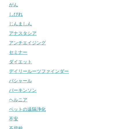
がん
しびれ
じんましん
アナスタシア
アンチエイジング
セミナー
ダイエット
デイリールーツファインダー
バシャール
パーキンソン
ヘルニア
ペットの遠隔浄化
不安
不登校