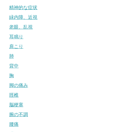
精神的な症状
緑内障、近視
老眼、乱視
耳鳴り
肩こり
肺
背中
胸
脚の痛み
脛椎
脳梗塞
腕の不調
腰痛