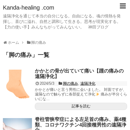
Kanda-healing .com
遠隔浄化を通じて本当の自分になる。自由になる。魂の情熱を発
揮し、喜びに溢れ、自然と調和して生きる。思考が現実化する。
【力の使い手】みんなちがってみんないい。 神田ブログ
ホーム
脚の痛み
「
脚の痛み
」
一覧
かかとの骨が出ていて痛い【踵の痛みの
遠隔浄化】
2024/5/3
脚の痛み
,
遠隔浄化
かかとが痛いと言う男性に会いました。 対面ですが、
遠隔なので触らずに各部捉えて浄化
痛みが半分くら
いにな...
記事を読む
脊柱管狭窄症による左足首の痛み、薬4種
類、コロナワクチン4回接種男性の遠隔浄