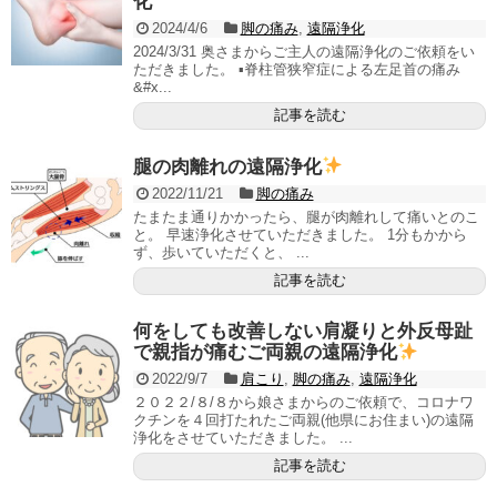
化
2024/4/6
脚の痛み
,
遠隔浄化
2024/3/31 奥さまからご主人の遠隔浄化のご依頼をい
ただきました。 ▪脊柱管狭窄症による左足首の痛み
&#x...
記事を読む
腿の肉離れの遠隔浄化
2022/11/21
脚の痛み
たまたま通りかかったら、腿が肉離れして痛いとのこ
と。 早速浄化させていただきました。 1分もかから
ず、歩いていただくと、 ...
記事を読む
何をしても改善しない肩凝りと外反母趾
で親指が痛むご両親の遠隔浄化
2022/9/7
肩こり
,
脚の痛み
,
遠隔浄化
２０２２/８/８から娘さまからのご依頼で、コロナワ
クチンを４回打たれたご両親(他県にお住まい)の遠隔
浄化をさせていただきました。 ...
記事を読む