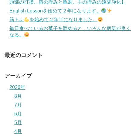
頭部の打撲、唇の痒みと亀裂、手の痒みの遠隔浄化】
English Lessonを始めて２年になります。
筋トレ
を始めて２年半になりました。
毎日食べているお菓子を辞めると、いろんな病気が良く
なる。
最近のコメント
アーカイブ
2026年
8月
7月
6月
5月
4月