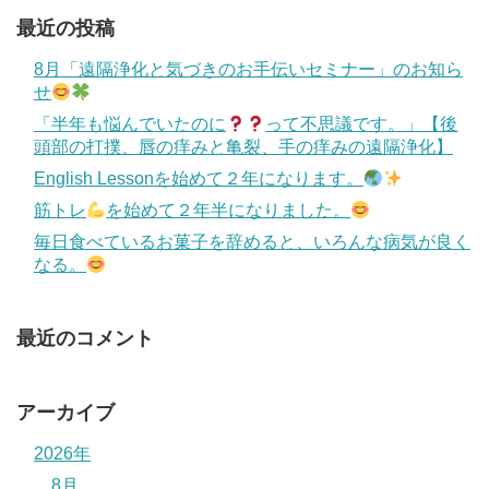
最近の投稿
8月「遠隔浄化と気づきのお手伝いセミナー」のお知ら
せ
「半年も悩んでいたのに
って不思議です。」【後
頭部の打撲、唇の痒みと亀裂、手の痒みの遠隔浄化】
English Lessonを始めて２年になります。
筋トレ
を始めて２年半になりました。
毎日食べているお菓子を辞めると、いろんな病気が良く
なる。
最近のコメント
アーカイブ
2026年
8月