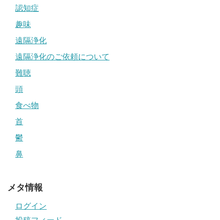
認知症
趣味
遠隔浄化
遠隔浄化のご依頼について
難聴
頭
食べ物
首
鬱
鼻
メタ情報
ログイン