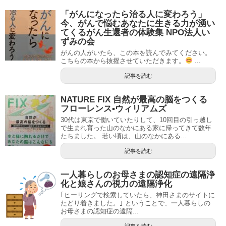
「がんになったら治る人に変わろう」
今、がんで悩むあなたに生きる力が湧い
てくるがん生還者の体験集 NPO法人い
ずみの会
がんの人がいたら、この本を読んでみてください。
こちらの本から抜擢させていただきます。
...
記事を読む
NATURE FIX 自然が最高の脳をつくる
フローレンス▪ウィリアムズ
30代は東京で働いていたりして、10回目の引っ越し
で生まれ育った山のなかにある家に帰ってきて数年
たちました。 若い頃は、山のなかにある...
記事を読む
一人暮らしのお母さまの認知症の遠隔浄
化と娘さんの視力の遠隔浄化
｢ヒーリングで検索していたら、神田さまのサイトに
たどり着きました。｣ ということで、一人暮らしの
お母さまの認知症の遠隔...