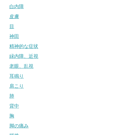
白内障
皮膚
目
神田
精神的な症状
緑内障、近視
老眼、乱視
耳鳴り
肩こり
肺
背中
胸
脚の痛み