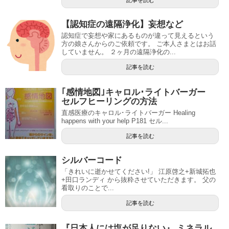
記事を読む
【認知症の遠隔浄化】妄想など
認知症で妄想や家にあるものが違って見えるという
方の娘さんからのご依頼です。 ご本人さまとはお話
していません。 ２ヶ月の遠隔浄化の...
記事を読む
｢感情地図｣キャロル･ライトバーガー
セルフヒーリングの方法
直感医療のキャロル･ライトバーガー Healing
happens with your help P181 セル...
記事を読む
シルバーコード
「きれいに逝かせてください!」 江原啓之+新城拓也
+田口ランディ から抜粋させていただきます。 父の
看取りのことで...
記事を読む
『日本人には塩が足りない』 ミネラル