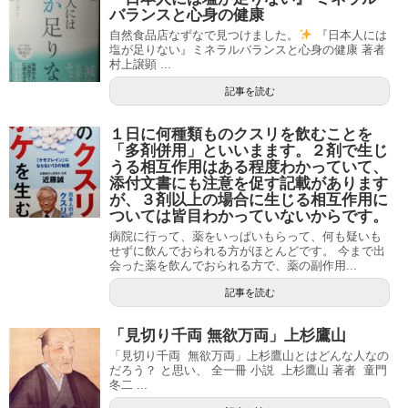
バランスと心身の健康
自然食品店なずなで見つけました。
『日本人には
塩が足りない』ミネラルバランスと心身の健康 著者
村上譲顕 ...
記事を読む
１日に何種類ものクスリを飲むことを
「多剤併用」といいまます。２剤で生じ
うる相互作用はある程度わかっていて、
添付文書にも注意を促す記載があります
が、３剤以上の場合に生じる相互作用に
ついては皆目わかっていないからです。
病院に行って、薬をいっぱいもらって、何も疑いも
せずに飲んでおられる方がほとんどです。 今まで出
会った薬を飲んでおられる方で、薬の副作用...
記事を読む
「見切り千両 無欲万両」上杉鷹山
「見切り千両 無欲万両」上杉鷹山とはどんな人なの
だろう？ と思い、 全一冊 小説 上杉鷹山 著者 童門
冬二 ...