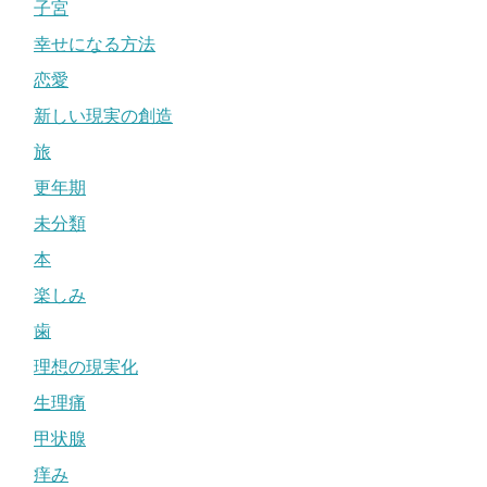
子宮
幸せになる方法
恋愛
新しい現実の創造
旅
更年期
未分類
本
楽しみ
歯
理想の現実化
生理痛
甲状腺
痒み