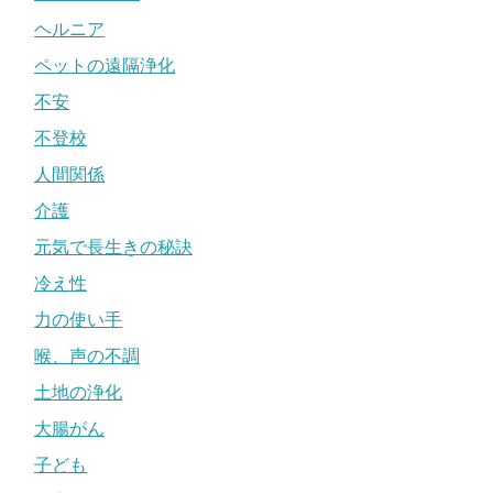
ヘルニア
ペットの遠隔浄化
不安
不登校
人間関係
介護
元気で長生きの秘訣
冷え性
力の使い手
喉、声の不調
土地の浄化
大腸がん
子ども