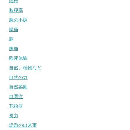
脛椎
脳梗塞
腕の不調
腰痛
腸
膝痛
臨死体験
自然、植物など
自然の力
自然菜園
自閉症
花粉症
視力
話題の出来事