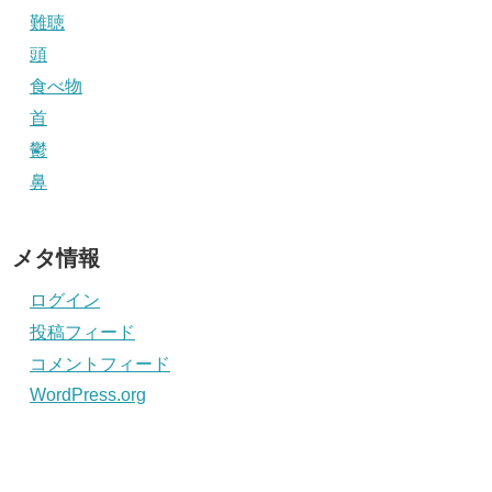
難聴
頭
食べ物
首
鬱
鼻
メタ情報
ログイン
投稿フィード
コメントフィード
WordPress.org