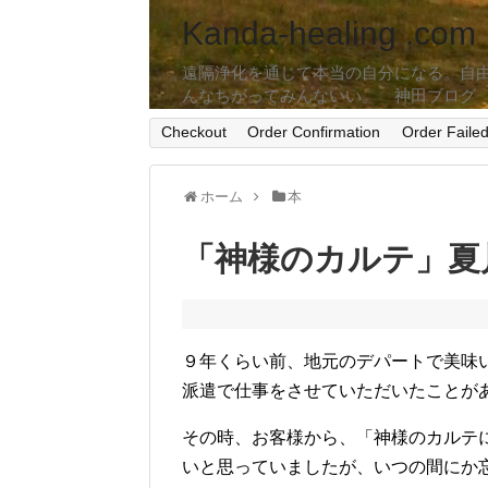
Kanda-healing .com
遠隔浄化を通じて本当の自分になる。自
んなちがってみんないい。 神田ブログ
Checkout
Order Confirmation
Order Faile
ホーム
本
「神様のカルテ」夏
９年くらい前、地元のデパートで美味
派遣で仕事をさせていただいたことが
その時、お客様から、「神様のカルテ
いと思っていましたが、いつの間にか