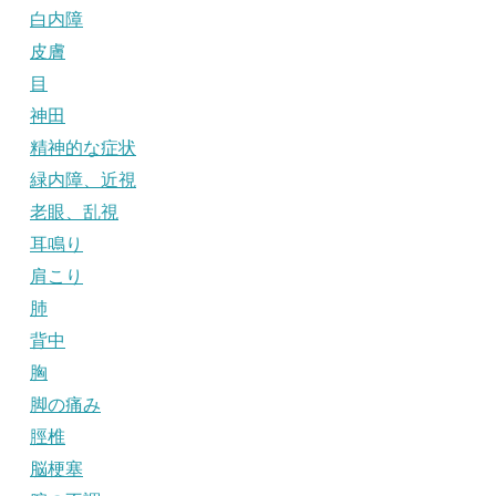
白内障
皮膚
目
神田
精神的な症状
緑内障、近視
老眼、乱視
耳鳴り
肩こり
肺
背中
胸
脚の痛み
脛椎
脳梗塞