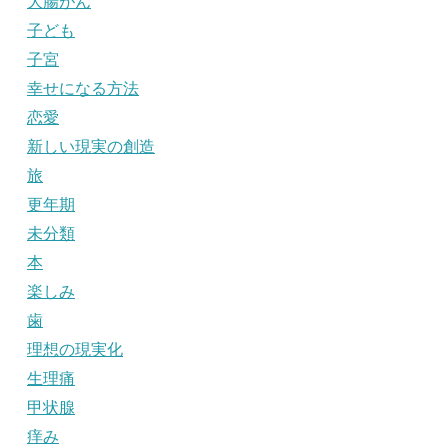
大腸がん
子ども
子宮
幸せになる方法
恋愛
新しい現実の創造
旅
更年期
未分類
本
楽しみ
歯
理想の現実化
生理痛
甲状腺
痒み