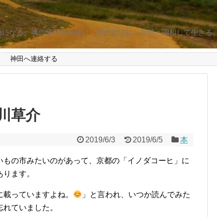
由になる。魂の情熱を発揮し、喜びに溢れ、自然と調和して生きる
d
神田へ連絡する
川草介
2019/6/3
2019/6/5
本
いもの市みたいのがあって、京都の「イノダコーヒ」に
あります。
に載っていますよね。
」と言われ、いつか読んでみた
忘れていました。