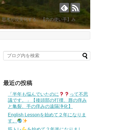
。思考が現実化する。【力の使い手】み
最近の投稿
「半年も悩んでいたのに
って不思
議です。」【後頭部の打撲、唇の痒み
と亀裂、手の痒みの遠隔浄化】
English Lessonを始めて２年になりま
す。
筋トレ
を始めて２年半になりまし