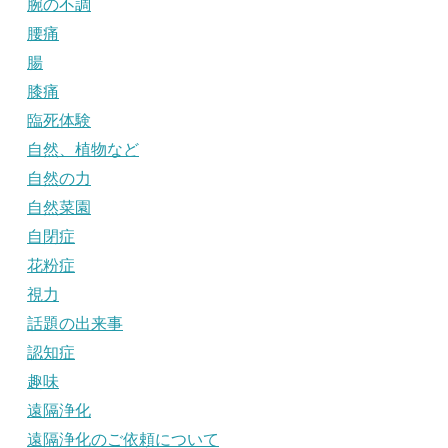
腕の不調
腰痛
腸
膝痛
臨死体験
自然、植物など
自然の力
自然菜園
自閉症
花粉症
視力
話題の出来事
認知症
趣味
遠隔浄化
遠隔浄化のご依頼について