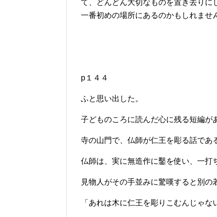
て、どんどん大切なものを置き去りに
一番初めの場所にあるのかもしれませ
p１４４
ふと思い出した。
子どものころに読んだ心に残る短編が
寺の山門で、仏師が仁王を彫る話であ
仏師は、実に無造作に鑿を使い、一打
見物人がその手並みに驚嘆すると別の
「あれは木に仁王を彫りこむんじゃな