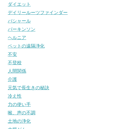
ダイエット
デイリールーツファインダー
バシャール
パーキンソン
ヘルニア
ペットの遠隔浄化
不安
不登校
人間関係
介護
元気で長生きの秘訣
冷え性
力の使い手
喉、声の不調
土地の浄化