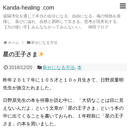
Kanda-healing .com
遠隔浄化を通じて本当の自分になる。自由になる。魂の情熱を発
揮し、喜びに溢れ、自然と調和して生きる。思考が現実化する。
【力の使い手】みんなちがってみんないい。 神田ブログ
ホーム
幸せになる方法
星の王子さま
2018/12/20
幸せになる方法
,
本
昨年２０１７年に１０５才と１０ヶ月生きて、日野原重明
先生が旅立たれました。
日野原先生の本を何冊か読む中に、「大切なことは目に見
えないんだよ」という文章が「星の王子さま」という本の
中に出てくることを書いておられ、１年程前に「星の王子
さま」の本を買いました。