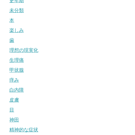
更年期
未分類
本
楽しみ
歯
理想の現実化
生理痛
甲状腺
痒み
白内障
皮膚
目
神田
精神的な症状