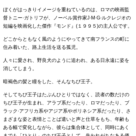
ぼくがはっきりイメージを重ねているのは、ロマの映画監
督トニー·ガトリフが、ノーベル賞作家J·M·G·ルクレジオの
短編を映画化した傑作『モンド』(１９９５)の主人公です。
どこからともなく風のようにやってきて南フランスの町に
住み着いた、路上生活を送る孤児。
人々に愛され、野良犬のように追われ、ある日永遠に姿を
消してしまう。
暗褐色の髪と瞳をした、そんなちび王子。
そしてちび王子はたぶんひとりではなく、読者の数だけの
ちび王子が生まれ、アラブ系だったり、ロマだったり、ブ
ラック·アフリカ系やアジア系やポリネシア系だったり、さ
まざまな姿と表情とことば遣いと声と仕草をもち、年齢も
ある幅で変化しながら、彼らは集合体として、同時にあく
までも「ひとり」のちび王子として、失われがちなある価