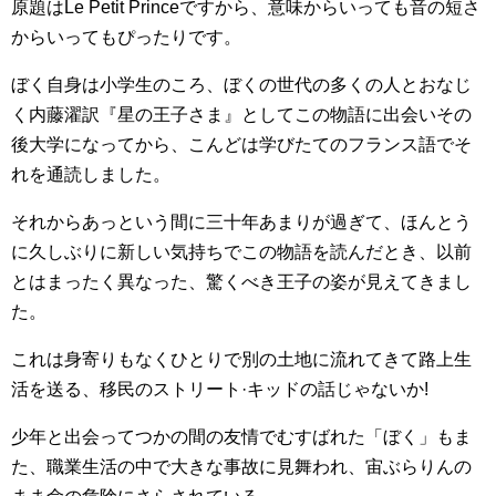
原題はLe Petit Princeですから、意味からいっても音の短さ
からいってもぴったりです。
ぼく自身は小学生のころ、ぼくの世代の多くの人とおなじ
く内藤濯訳『星の王子さま』としてこの物語に出会いその
後大学になってから、こんどは学びたてのフランス語でそ
れを通読しました。
それからあっという間に三十年あまりが過ぎて、ほんとう
に久しぶりに新しい気持ちでこの物語を読んだとき、以前
とはまったく異なった、驚くべき王子の姿が見えてきまし
た。
これは身寄りもなくひとりで別の土地に流れてきて路上生
活を送る、移民のストリート·キッドの話じゃないか!
少年と出会ってつかの間の友情でむすばれた「ぼく」もま
た、職業生活の中で大きな事故に見舞われ、宙ぶらりんの