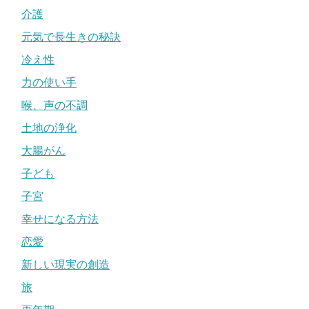
介護
元気で長生きの秘訣
冷え性
力の使い手
喉、声の不調
土地の浄化
大腸がん
子ども
子宮
幸せになる方法
恋愛
新しい現実の創造
旅