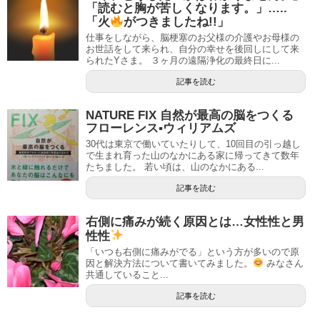
「読むと胸が苦しくなります。」…..
「火
がつきましたね!!」
仕事をしながら、脳梗塞のお父様の介護やお母様の
お世話をして来られ、自分の幸せを後回しにして来
られたYさま。 ３ヶ月の遠隔浄化の最終日に...
記事を読む
NATURE FIX 自然が最高の脳をつくる
フローレンス▪ウィリアムズ
30代は東京で働いていたりして、10回目の引っ越し
で生まれ育った山のなかにある家に帰ってきて数年
たちました。 若い頃は、山のなかにある...
記事を読む
右側に痛みが続く原因とは…女性性と男
性性
「いつも右側に痛みがでる」という方が多いので原
因と解決方法について書いてみました。
みなさん
共通していること...
記事を読む