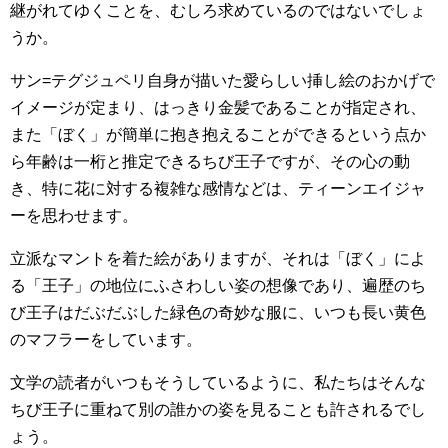
継がれてゆくことを、むしろ求めているのではないでしょ
うか。
サン=テグジュペリ自身が描いた愛らしい挿し絵のおかげで
イメージが定まり、はっきり金髪であることが指定され、
また「ぼく」が簡単に抱き抱えることができるという点か
ら年齢は一桁と推定できるちび王子ですが、その心の動
き、特に花に対する複雑な感情などは、ティーンエイジャ
ーを思わせます。
立派なマントを着た絵がありますが、それは「ぼく」によ
る「王子」の地位にふさわしい姿の想像であり、遍歴のち
び王子はだぶだぶした緑色の奇妙な服に、いつも長い黄色
のマフラーをしています。
文学の読者がいつもそうしているように、私たちはそんな
ちび王子に重ねて別の誰かの姿を見ることも許されるでし
ょう。