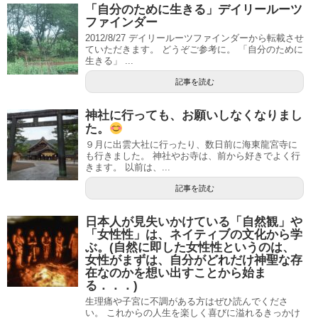
「自分のために生きる」デイリールーツ
ファインダー
2012/8/27 デイリールーツファインダーから転載させ
ていただきます。 どうぞご参考に。 「自分のために
生きる」 ...
記事を読む
神社に行っても、お願いしなくなりまし
た。
９月に出雲大社に行ったり、数日前に海東龍宮寺に
も行きました。 神社やお寺は、前から好きでよく行
きます。 以前は、...
記事を読む
日本人が見失いかけている「自然観」や
「女性性」は、ネイティブの文化から学
ぶ。(自然に即した女性性というのは、
女性がまずは、自分がどれだけ神聖な存
在なのかを想い出すことから始ま
る．．．)
生理痛や子宮に不調がある方はぜひ読んでくださ
い。 これからの人生を楽しく喜びに溢れるきっかけ