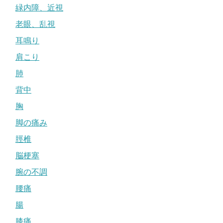
緑内障、近視
老眼、乱視
耳鳴り
肩こり
肺
背中
胸
脚の痛み
脛椎
脳梗塞
腕の不調
腰痛
腸
膝痛