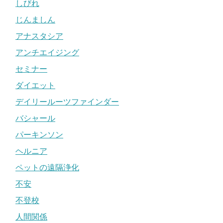
しびれ
じんましん
アナスタシア
アンチエイジング
セミナー
ダイエット
デイリールーツファインダー
バシャール
パーキンソン
ヘルニア
ペットの遠隔浄化
不安
不登校
人間関係