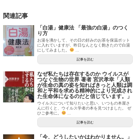
関連記事
「白湯」健康法 「最強の白湯」のつく
り方
お湯を沸かして、その日の好みのお茶を保温ポット
に入れていますが、昨日なんとなく飽きたので白湯
にしてみました。
...
記事を読む
なぜ私たちは存在するのか ウイルスが
つなぐ生物の世界 著者 宮沢孝幸「人類
が生命の真の姿を知ればきっと人類は調
和と平和を求める精神的により完成され
た生命体になるのだと信じています。」
ウイルスについて知りたいと思い、いつもの本屋さ
んに行くと、ウイルス学者の本を見つけました。 ぜ
ひご参考に。
...
記事を読む
「今、どうしたいかはわかりません。」