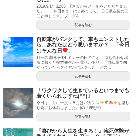
2019.9.14 11:05 Tさまからメールをいただきまし
た。 「「神田さま、はじめまして、〇〇県在住の〇
〇と申します。ブログを...
記事を読む
自転車がパンクして、車もエンストした
ら…あなたはどう思いますか？ 「今日
はそんな日
」
月一の遠隔浄化セミナーの日のこと... 待ち合わせ場
所に着くと榎本先生から電話があり、「自転車で向
かっていたらタイヤがパンクした」との...
記事を読む
「ワクワクして生きているといつまでも
若くいられますね(^^)｣
今日は、月に一度（８月はバカンス
を楽し
む為にお休みしました。)の「理想の...
記事を読む
『喜びから人生を生きる！』臨死体験が