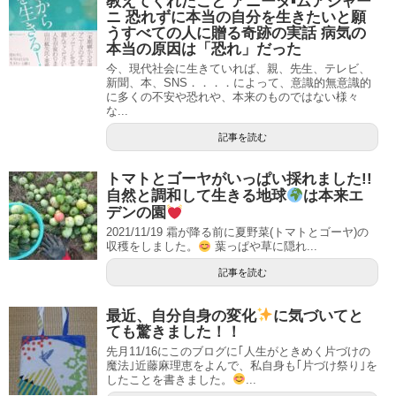
教えてくれたこと アニータ▪ムアジャー
ニ 恐れずに本当の自分を生きたいと願
うすべての人に贈る奇跡の実話 病気の
本当の原因は「恐れ」だった
今、現代社会に生きていれば、親、先生、テレビ、
新聞、本、SNS．．．．によって、意識的無意識的
に多くの不安や恐れや、本来のものではない様々
な...
記事を読む
トマトとゴーヤがいっぱい採れました!!
自然と調和して生きる地球
は本来エ
デンの園
2021/11/19 霜が降る前に夏野菜(トマトとゴーヤ)の
収穫をしました。
葉っぱや草に隠れ...
記事を読む
最近、自分自身の変化
に気づいてと
ても驚きました！！
先月11/16にこのブログに｢人生がときめく片づけの
魔法｣近藤麻理恵をよんで、私自身も｢片づけ祭り｣を
したことを書きました。
...