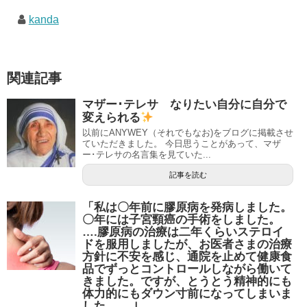
kanda
関連記事
マザー･テレサ なりたい自分に自分で
変えられる
以前にANYWEY（それでもなお)をブログに掲載させ
ていただきました。 今日思うことがあって、マザ
ー･テレサの名言集を見ていた...
記事を読む
「私は〇年前に膠原病を発病しました。
〇年には子宮頸癌の手術をしました。
….膠原病の治療は二年くらいステロイ
ドを服用しましたが、お医者さまの治療
方針に不安を感じ、通院を止めて健康食
品でずっとコントロールしながら働いて
きました。ですが、とうとう精神的にも
体力的にもダウン寸前になってしまいま
した。….｣