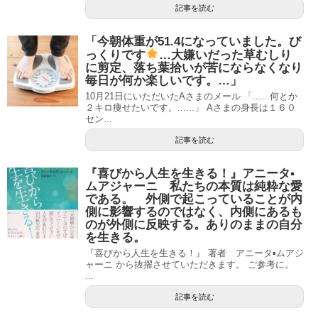
記事を読む
「今朝体重が51.4になっていました。び
っくりです
…大嫌いだった草むしり
に剪定、落ち葉拾いが苦にならなくなり
毎日が何か楽しいです。…」
10月21日にいただいたAさまのメール 「......何とか
２キロ痩せたいです。......」 Aさまの身長は１６０
セン...
記事を読む
『喜びから人生を生きる！』アニータ▪
ムアジャーニ 私たちの本質は純粋な愛
である。 外側で起こっていることが内
側に影響するのではなく、内側にあるも
のが外側に反映する。ありのままの自分
を生きる。
『喜びから人生を生きる！』 著者 アニータ▪ムアジ
ャーニ から抜擢させていただきます。 ご参考に。
...
記事を読む