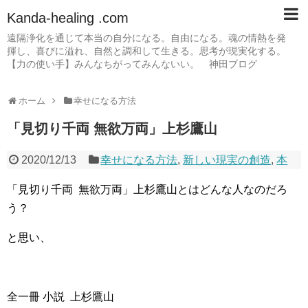
Kanda-healing .com
遠隔浄化を通じて本当の自分になる。自由になる。魂の情熱を発
揮し、喜びに溢れ、自然と調和して生きる。思考が現実化する。
【力の使い手】みんなちがってみんないい。 神田ブログ
ホーム
幸せになる方法
「見切り千両 無欲万両」上杉鷹山
2020/12/13
幸せになる方法
,
新しい現実の創造
,
本
「見切り千両 無欲万両」上杉鷹山とはどんな人なのだろ
う？
と思い、
全一冊 小説 上杉鷹山