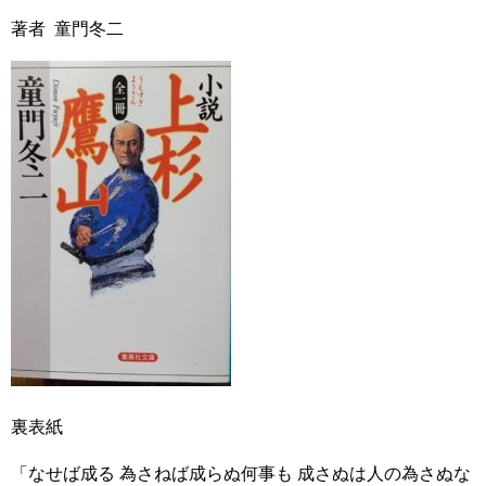
著者 童門冬二
裏表紙
「なせば成る 為さねば成らぬ何事も 成さぬは人の為さぬな