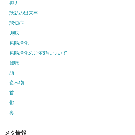
視力
話題の出来事
認知症
趣味
遠隔浄化
遠隔浄化のご依頼について
難聴
頭
食べ物
首
鬱
鼻
メタ情報