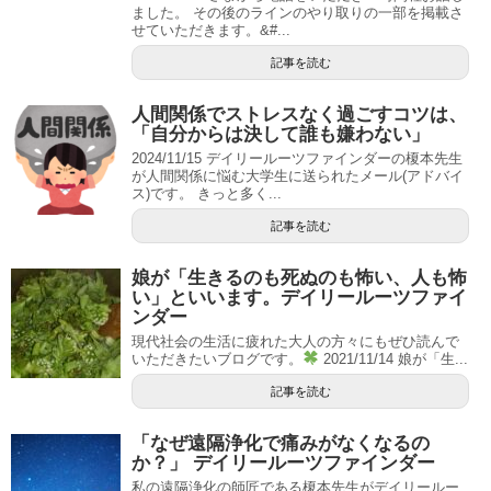
ました。 その後のラインのやり取りの一部を掲載さ
せていただきます。&#...
記事を読む
人間関係でストレスなく過ごすコツは、
「自分からは決して誰も嫌わない」
2024/11/15 デイリールーツファインダーの榎本先生
が人間関係に悩む大学生に送られたメール(アドバイ
ス)です。 きっと多く...
記事を読む
娘が「生きるのも死ぬのも怖い、人も怖
い」といいます。デイリールーツファイ
ンダー
現代社会の生活に疲れた大人の方々にもぜひ読んで
いただきたいブログです。
2021/11/14 娘が「生...
記事を読む
「なぜ遠隔浄化で痛みがなくなるの
か？」 デイリールーツファインダー
私の遠隔浄化の師匠である榎本先生がデイリールー