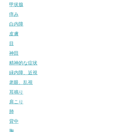
甲状腺
痒み
白内障
皮膚
目
神田
精神的な症状
緑内障、近視
老眼、乱視
耳鳴り
肩こり
肺
背中
胸