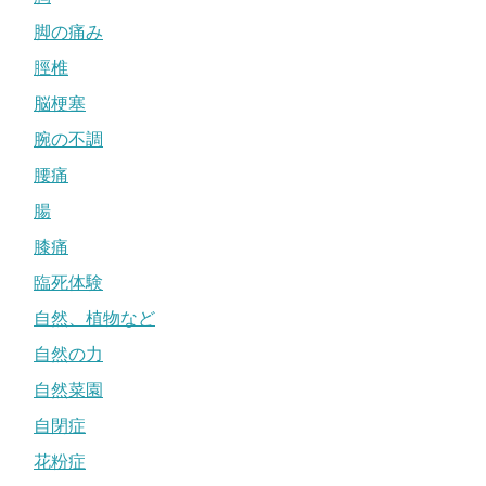
脚の痛み
脛椎
脳梗塞
腕の不調
腰痛
腸
膝痛
臨死体験
自然、植物など
自然の力
自然菜園
自閉症
花粉症