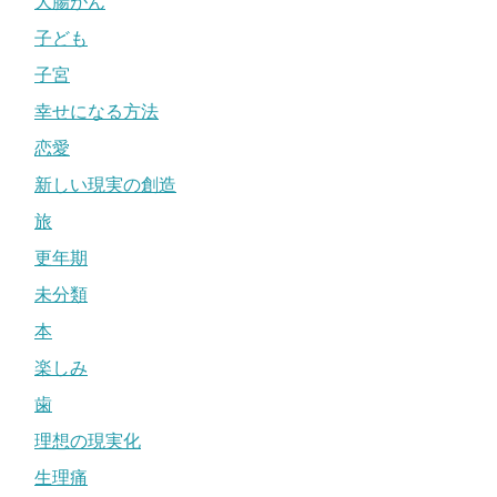
大腸がん
子ども
子宮
幸せになる方法
恋愛
新しい現実の創造
旅
更年期
未分類
本
楽しみ
歯
理想の現実化
生理痛