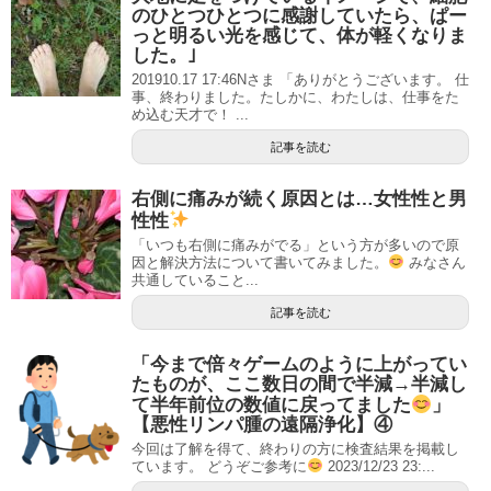
のひとつひとつに感謝していたら、ぱー
っと明るい光を感じて、体が軽くなりま
した。｣
201910.17 17:46Nさま 「ありがとうございます。 仕
事、終わりました。たしかに、わたしは、仕事をた
め込む天才で！ ...
記事を読む
右側に痛みが続く原因とは…女性性と男
性性
「いつも右側に痛みがでる」という方が多いので原
因と解決方法について書いてみました。
みなさん
共通していること...
記事を読む
「今まで倍々ゲームのように上がってい
たものが、ここ数日の間で半減→半減し
て半年前位の数値に戻ってました
」
【悪性リンパ腫の遠隔浄化】④
今回は了解を得て、終わりの方に検査結果を掲載し
ています。 どうぞご参考に
2023/12/23 23:...