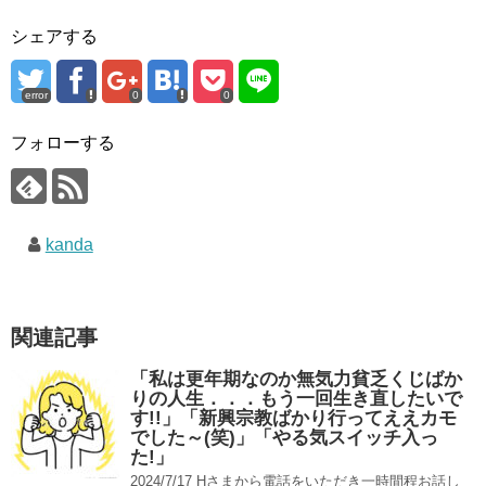
シェアする
error
0
0
フォローする
kanda
関連記事
「私は更年期なのか無気力貧乏くじばか
りの人生．．．もう一回生き直したいで
す!!」「新興宗教ばかり行ってええカモ
でした～(笑)」「やる気スイッチ入っ
た!」
2024/7/17 Hさまから電話をいただき一時間程お話し