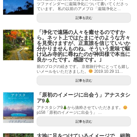
ツファインダーに遠隔浄化について書いてくださっ
ています。 私の以前のアメブロ「遠隔浄化と...
記事を読む
「浄化で遠隔の人々を癒せるのですか
ら。ネット上ではたまにそのような方々
を見受けますが、正直誰を信じていいか
分かりませんものね。そういう意味で駆
け込み寺的に尋ねたのが神田様で本当に
良かったです。感謝です。｣
前のブログの続きです。 京都旅行中にとっても嬉し
いメールをいただきました。
2019.10.29 11...
記事を読む
「原初のイメージに出会う」アナスタシ
ア9
アナスタシア9
から抜粋させていただきます。
p158「原初のイメージに出会う」 ...
記事を読む
大地に足をつけているイメージで、細胞