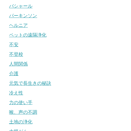
バシャール
パーキンソン
ヘルニア
ペットの遠隔浄化
不安
不登校
人間関係
介護
元気で長生きの秘訣
冷え性
力の使い手
喉、声の不調
土地の浄化