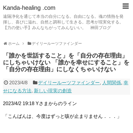
Kanda-healing .com
遠隔浄化を通じて本当の自分になる。自由になる。魂の情熱を発
揮し、喜びに溢れ、自然と調和して生きる。思考が現実化する。
【力の使い手】みんなちがってみんないい。 神田ブログ
ホーム
デイリールーツファインダー
「誰かを世話すること」を「自分の存在理由」
にしちゃいけない 「誰かを幸せにすること」を
「自分の存在理由」にしなくちゃいけない
2023/4/8
デイリールーツファインダー
,
人間関係
,
幸
せになる方法
,
新しい現実の創造
2023/4/2 19:18 Yさまからのライン
「こんばんは、今度はずっと咳が止まりません．．．」