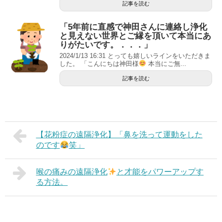
記事を読む
「5年前に直感で神田さんに連絡し浄化
と見えない世界とご縁を頂いて本当にあ
りがたいです。．．．」
2024/1/13 16:31 とっても嬉しいラインをいただきま
した。 「こんにちは神田様
本当にご無...
記事を読む
【花粉症の遠隔浄化】「鼻を洗って運動をした
のです
笑」
喉の痛みの遠隔浄化
と才能をパワーアップす
る方法。