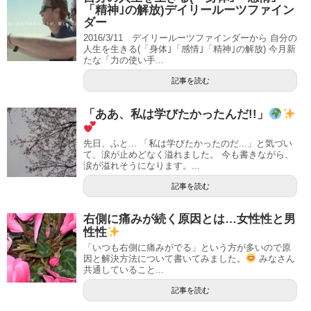
「精神｣の解放)デイリールーツファイン
ダー
2016/3/11 デイリールーツファインダーから 自分の
人生を生きる(「身体｣「感情｣「精神｣の解放) 今月新
たな「力の使い手...
記事を読む
「ああ、私は学びたかったんだ!!」
先日、ふと... 「私は学びたかったのだ...」と気づい
て、涙が止めどなく溢れました。 今も書きながら、
涙が溢れそうになります。...
記事を読む
右側に痛みが続く原因とは…女性性と男
性性
「いつも右側に痛みがでる」という方が多いので原
因と解決方法について書いてみました。
みなさん
共通していること...
記事を読む