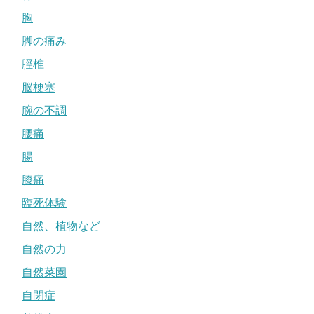
胸
脚の痛み
脛椎
脳梗塞
腕の不調
腰痛
腸
膝痛
臨死体験
自然、植物など
自然の力
自然菜園
自閉症