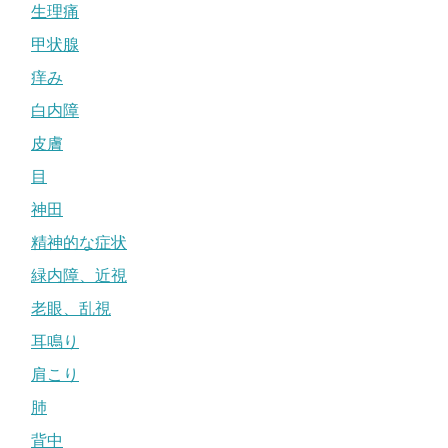
生理痛
甲状腺
痒み
白内障
皮膚
目
神田
精神的な症状
緑内障、近視
老眼、乱視
耳鳴り
肩こり
肺
背中