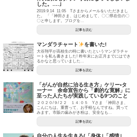
した。….｣
2019.9.14 11:05 Tさまからメールをいただきまし
た。 「「神田さま、はじめまして、〇〇県在住の〇
〇と申します。ブログを...
記事を読む
マンダラチャート
を書いた!
大谷翔平が高校生の時に書いたというマンダラチャ
ートを私も書きました! 昨年末にお正月までにはでき
るかなと思っていました...
記事を読む
「がんが自然に治る生き方」ケリー▪タ
ーナー 余命宣告から「劇的な寛解」に
至った人たちが実践している9つのこと
２０２０/９/２２ １４:０５ Yさま 「神田さま、
こんにちは。重曹って、お手軽なんですね。買って
みます。市販の歯みがき粉は、安全なも...
記事を読む
自分の人生を生きる(「身体｣「感情｣