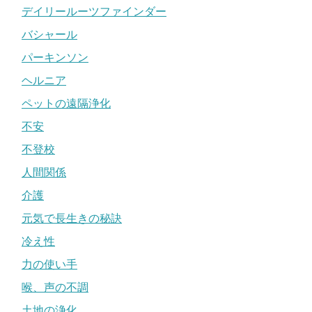
デイリールーツファインダー
バシャール
パーキンソン
ヘルニア
ペットの遠隔浄化
不安
不登校
人間関係
介護
元気で長生きの秘訣
冷え性
力の使い手
喉、声の不調
土地の浄化