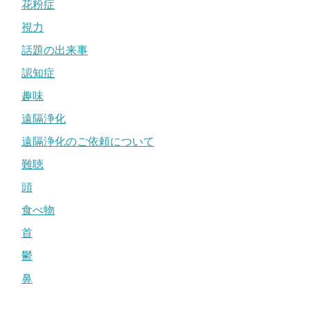
花粉症
視力
話題の出来事
認知症
趣味
遠隔浄化
遠隔浄化のご依頼について
難聴
頭
食べ物
首
鬱
鼻