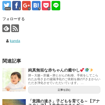
error
0
0
フォローする
kanda
関連記事
純真無垢な赤ちゃんの癒やし
肺～大腸～肝臓～肺とがんの転移、手術をしてこら
れたお母さまの遠隔浄化のご依頼を娘のYさまからい
ただき浄化させていただいています。 ...
記事を読む
「意識の速さ」子どもを育てる～【アナ