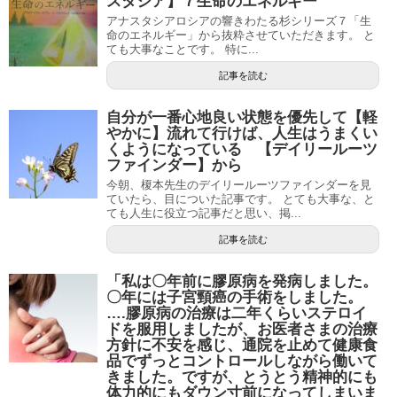
スタシア】７生命のエネルギー
アナスタシアロシアの響きわたる杉シリーズ７「生
命のエネルギー」から抜粋させていただきます。 と
ても大事なことです。 特に...
記事を読む
自分が一番心地良い状態を優先して【軽
やかに】流れて行けば、人生はうまくい
くようになっている 【デイリールーツ
ファインダー】から
今朝、榎本先生のデイリールーツファインダーを見
ていたら、目についた記事です。 とても大事な、と
ても人生に役立つ記事だと思い、掲...
記事を読む
「私は〇年前に膠原病を発病しました。
〇年には子宮頸癌の手術をしました。
….膠原病の治療は二年くらいステロイ
ドを服用しましたが、お医者さまの治療
方針に不安を感じ、通院を止めて健康食
品でずっとコントロールしながら働いて
きました。ですが、とうとう精神的にも
体力的にもダウン寸前になってしまいま