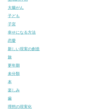
大腸がん
子ども
子宮
幸せになる方法
恋愛
新しい現実の創造
旅
更年期
未分類
本
楽しみ
歯
理想の現実化