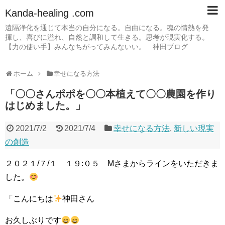
Kanda-healing .com
遠隔浄化を通じて本当の自分になる。自由になる。魂の情熱を発
揮し、喜びに溢れ、自然と調和して生きる。思考が現実化する。
【力の使い手】みんなちがってみんないい。 神田ブログ
ホーム
幸せになる方法
「〇〇さんポポを〇〇本植えて〇〇農園を作り
はじめました。」
2021/7/2
2021/7/4
幸せになる方法
,
新しい現実
の創造
２０２１/７/１ １９:０５ Mさまからラインをいただきま
した。
「こんにちは
神田さん
お久しぶりです