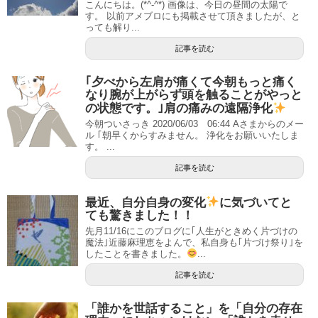
こんにちは。(*^-^*) 画像は、今日の昼間の太陽で
す。 以前アメブロにも掲載させて頂きましたが、と
っても解り...
記事を読む
｢夕べから左肩が痛くて今朝もっと痛く
なり腕が上がらず頭を触ることがやっと
の状態です。｣肩の痛みの遠隔浄化
今朝ついさっき 2020/06/03 06:44 Aさまからのメー
ル ｢朝早くからすみません。 浄化をお願いいたしま
す。 ...
記事を読む
最近、自分自身の変化
に気づいてと
ても驚きました！！
先月11/16にこのブログに｢人生がときめく片づけの
魔法｣近藤麻理恵をよんで、私自身も｢片づけ祭り｣を
したことを書きました。
...
記事を読む
「誰かを世話すること」を「自分の存在