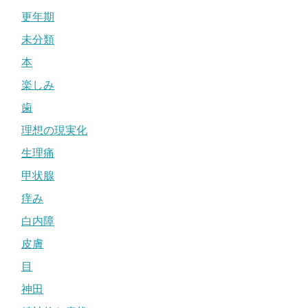
更年期
未分類
本
楽しみ
歯
理想の現実化
生理痛
甲状腺
痒み
白内障
皮膚
目
神田