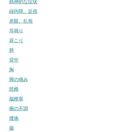
精神的な症状
緑内障、近視
老眼、乱視
耳鳴り
肩こり
肺
背中
胸
脚の痛み
脛椎
脳梗塞
腕の不調
腰痛
腸