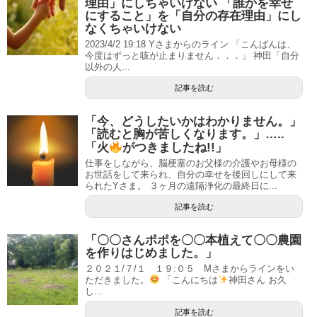
理由」にしちゃいけない 「誰かを幸せ
にすること」を「自分の存在理由」にし
なくちゃいけない
2023/4/2 19:18 Yさまからのライン 「こんばんは、
今度はずっと咳が止まりません．．．」 神田「自分
以外の人...
記事を読む
「今、どうしたいかはわかりません。」
「読むと胸が苦しくなります。」…..
「火
がつきましたね!!」
仕事をしながら、脳梗塞のお父様の介護やお母様の
お世話をして来られ、自分の幸せを後回しにして来
られたYさま。 ３ヶ月の遠隔浄化の最終日に...
記事を読む
「〇〇さんポポを〇〇本植えて〇〇農園
を作りはじめました。」
２０２１/７/１ １９:０５ Mさまからラインをい
ただきました。
「こんにちは
神田さん お久
し...
記事を読む