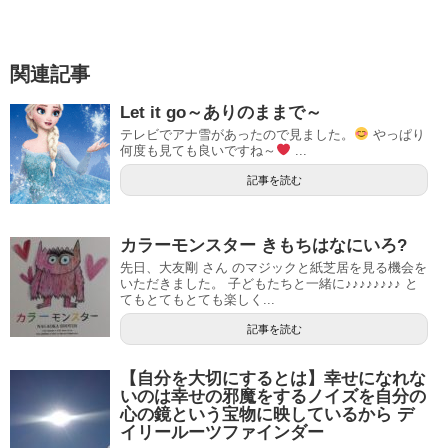
関連記事
Let it go～ありのままで～
テレビでアナ雪があったので見ました。
やっぱり
何度も見ても良いですね～
...
記事を読む
カラーモンスター きもちはなにいろ?
先日、大友剛 さん のマジックと紙芝居を見る機会を
いただきました。 子どもたちと一緒に♪♪♪♪♪♪♪♪ と
てもとてもとても楽しく...
記事を読む
【自分を大切にするとは】幸せになれな
いのは幸せの邪魔をするノイズを自分の
心の鏡という宝物に映しているから デ
イリールーツファインダー