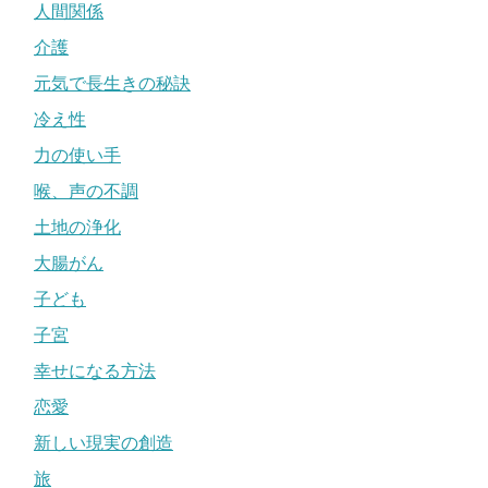
人間関係
介護
元気で長生きの秘訣
冷え性
力の使い手
喉、声の不調
土地の浄化
大腸がん
子ども
子宮
幸せになる方法
恋愛
新しい現実の創造
旅