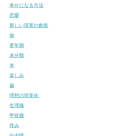
幸せになる方法
恋愛
新しい現実の創造
旅
更年期
未分類
本
楽しみ
歯
理想の現実化
生理痛
甲状腺
痒み
白内障