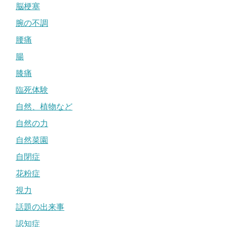
脳梗塞
腕の不調
腰痛
腸
膝痛
臨死体験
自然、植物など
自然の力
自然菜園
自閉症
花粉症
視力
話題の出来事
認知症