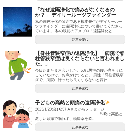
「なぜ遠隔浄化で痛みがなくなるの
か？」 デイリールーツファインダー
私の遠隔浄化の師匠である榎本先生がデイリールー
ツファインダーに遠隔浄化について書いてくださっ
ています。 私の以前のアメブロ「遠隔浄化と...
記事を読む
【脊柱管狭窄症の遠隔浄化】「病院で脊
柱管狭窄症は良くならないと言われまし
た。」
今日たまたまお会いした、60代男性の腰が痛そうに
していたので、お声かけすると、 男性「脊柱管狭窄
症で、病院に行ったら良くならないと言わ...
記事を読む
子どもの高熱と頭痛の遠隔浄化
2023/1/20(金) 6:57 Aさまからメッセージ
「．．．．．．．．．．．．．．．．昨晩は高熱と
激しい頭痛で眠れず、頭痛薬を飲...
記事を読む