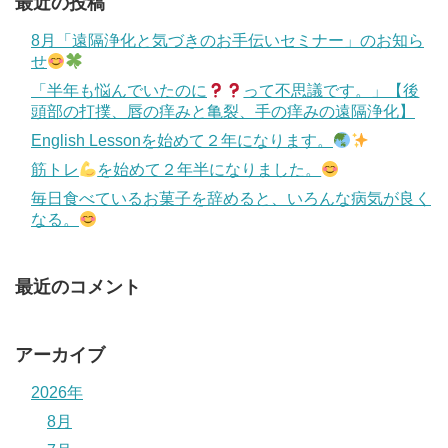
最近の投稿
8月「遠隔浄化と気づきのお手伝いセミナー」のお知ら
せ
「半年も悩んでいたのに
って不思議です。」【後
頭部の打撲、唇の痒みと亀裂、手の痒みの遠隔浄化】
English Lessonを始めて２年になります。
筋トレ
を始めて２年半になりました。
毎日食べているお菓子を辞めると、いろんな病気が良く
なる。
最近のコメント
アーカイブ
2026年
8月