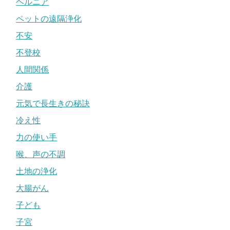
ヘルニア
ペットの遠隔浄化
不安
不登校
人間関係
介護
元気で長生きの秘訣
冷え性
力の使い手
喉、声の不調
土地の浄化
大腸がん
子ども
子宮