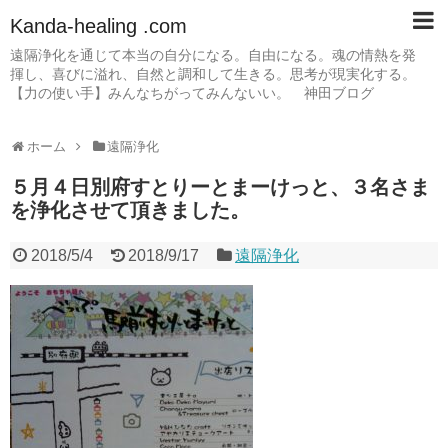
Kanda-healing .com
遠隔浄化を通じて本当の自分になる。自由になる。魂の情熱を発
揮し、喜びに溢れ、自然と調和して生きる。思考が現実化する。
【力の使い手】みんなちがってみんないい。 神田ブログ
ホーム
遠隔浄化
５月４日別府すとりーとまーけっと、３名さま
を浄化させて頂きました。
2018/5/4
2018/9/17
遠隔浄化