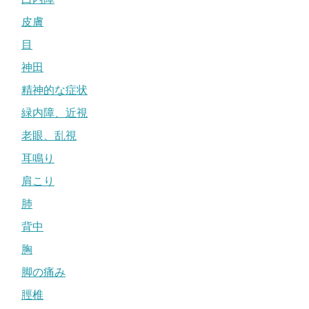
皮膚
目
神田
精神的な症状
緑内障、近視
老眼、乱視
耳鳴り
肩こり
肺
背中
胸
脚の痛み
脛椎