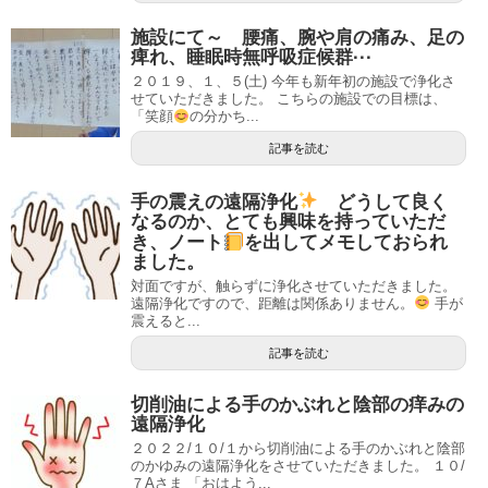
施設にて～ 腰痛、腕や肩の痛み、足の
痺れ、睡眠時無呼吸症候群···
２０１９、１、５(土) 今年も新年初の施設で浄化さ
せていただきました。 こちらの施設での目標は、
「笑顔
の分かち...
記事を読む
手の震えの遠隔浄化
どうして良く
なるのか、とても興味を持っていただ
き、ノート
を出してメモしておられ
ました。
対面ですが、触らずに浄化させていただきました。
遠隔浄化ですので、距離は関係ありません。
手が
震えると...
記事を読む
切削油による手のかぶれと陰部の痒みの
遠隔浄化
２０２２/１０/１から切削油による手のかぶれと陰部
のかゆみの遠隔浄化をさせていただきました。 １０/
７Aさま 「おはよう...