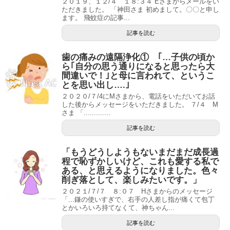
２０１９、１２/４ １８:３４ Eさまからメールをい
ただきました。 「神田さま 初めまして。〇〇と申し
ます。 飛蚊症の記事...
記事を読む
歯の痛みの遠隔浄化① ｢…子供の頃か
ら｢自分の思う通りになると思ったら大
間違いで！｣と母に言われて、というこ
とを思い出し….｣
２０２０/７/4にMさまから、電話をいただいてお話
した後からメッセージをいただきました。 ７/４ M
さま 「.............
記事を読む
「もうどうしようもないまだまだ成長過
程で恥ずかしいけど、これも愛する私で
ある、と思えるようになりました。色々
削ぎ落として、楽しみたいです。」
２０２１/７/７ ８:０７ Hさまからのメッセージ
「...鎌の使いすぎで、右手の人差し指が痛くて包丁
とかいろいろ持てなくて、神ちゃん...
記事を読む