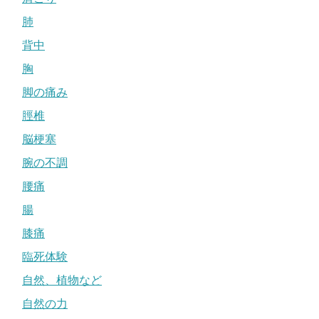
肺
背中
胸
脚の痛み
脛椎
脳梗塞
腕の不調
腰痛
腸
膝痛
臨死体験
自然、植物など
自然の力