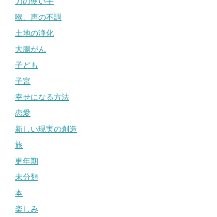
力の使い手
喉、声の不調
土地の浄化
大腸がん
子ども
子宮
幸せになる方法
恋愛
新しい現実の創造
旅
更年期
未分類
本
楽しみ