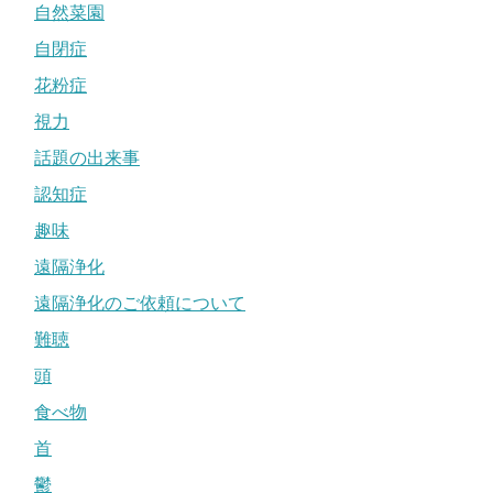
自然菜園
自閉症
花粉症
視力
話題の出来事
認知症
趣味
遠隔浄化
遠隔浄化のご依頼について
難聴
頭
食べ物
首
鬱