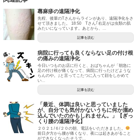
蕁麻疹の遠隔浄化
先程、後輩のTさんからラインがあり、遠隔浄化をさ
せて頂きました。 18:50 Tさん｢右足がは虫類の肌
みたいになっています。あとから、...
記事を読む
病院に行っても良くならない足の付け根
の痛みの遠隔浄化
今日いつものお店に行くと、おばちゃんが「朝急に
足の付け根が痛くなって、病院に行ったけどような
らんのや。｣と言ってこたつに入って顔をしかめて
い...
記事を読む
「最近、体調は良いと思っていました
が、自分でも気付かないうちに何か溜め
込んでいたのかもしれません。」【ぎっ
くり腰の遠隔浄化】
２０２１/６/２０の朝、電話をいただきました。
前日夕方から腰が痛くなり、夜には起きあがること
ができなくなったそうで...