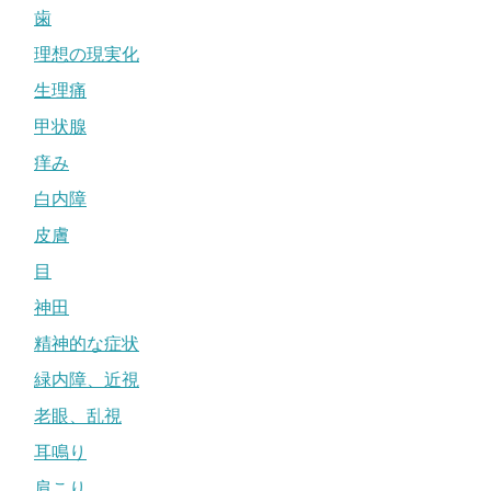
歯
理想の現実化
生理痛
甲状腺
痒み
白内障
皮膚
目
神田
精神的な症状
緑内障、近視
老眼、乱視
耳鳴り
肩こり