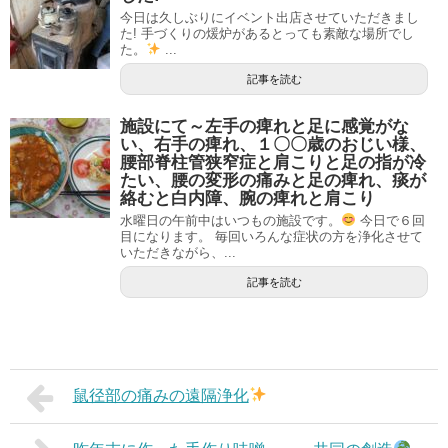
今日は久しぶりにイベント出店させていただきまし
た! 手づくりの煖炉があるとっても素敵な場所でし
た。
...
記事を読む
施設にて～左手の痺れと足に感覚がな
い、右手の痺れ、１〇〇歳のおじい様、
腰部脊柱管狭窄症と肩こりと足の指が冷
たい、腰の変形の痛みと足の痺れ、痰が
絡むと白内障、腕の痺れと肩こり
水曜日の午前中はいつもの施設です。
今日で６回
目になります。 毎回いろんな症状の方を浄化させて
いただきながら、...
記事を読む
鼠径部の痛みの遠隔浄化