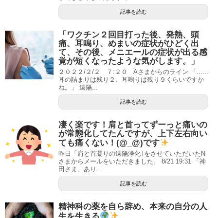
記事を読む
「ワクチン２回目打った後、発熱、頭
痛、耳鳴り、めまいの症状がひどく出
て、その後、メニエールの症状が出る感
覚が短くなったような気がします。」
２０２２/２/２ ７:２０ Aさまからのライン 「......
耳の詰まりは残り２、耳鳴りは残り９くらいですか
ね。」 遠隔...
記事を読む
凄く楽です！肩と首ってずーっと痛いの
が常態化してたんですが、上下左右向い
ても痛くない！(@_@)です
昨日「肩と首凝りの遠隔浄化｣をさせていただいたN
さまからメールをいただきました。 8/21 19:31 「神
田さま、あり...
記事を読む
精神科の薬を自ら辞め、本来の自分の人
生を生きる