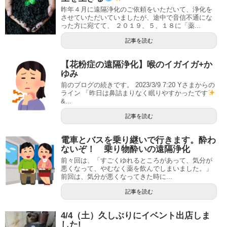
昨年４月に遠隔浄化のご依頼をいただいて、浄化を
させていただいていましたが、途中で音信不通にな
った方に宛てて、 ２０１９、５、１８に「薬...
記事を読む
【花粉症の遠隔浄化】喉のイガイガ+か
ゆみ
前のブログの続きです。 2023/3/9 7:20 Yさまからの
ライン 「昨日は鼻詰まりなく眠りやすかったです
&...
記事を読む
電車とバスを乗り継いで行きます。酔わ
ないぞ！ 乗り物酔いの遠隔浄化
前々回は、「すごくゆれるところがあって、気分が
悪くなって、やむなく薬を飲んでしまいました。」
前回は、気分が悪くなってきた時に...
記事を読む
4/4（土）久しぶりにイベント出店しま
した!