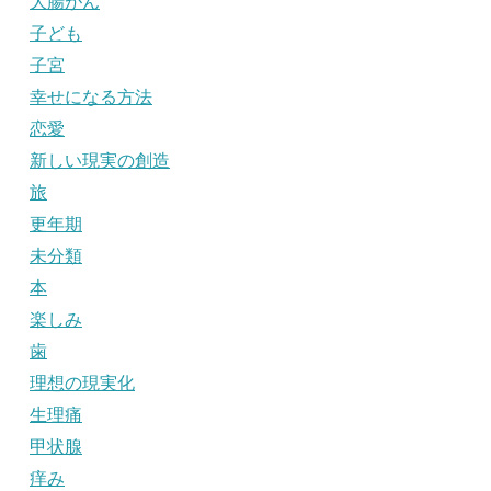
大腸がん
子ども
子宮
幸せになる方法
恋愛
新しい現実の創造
旅
更年期
未分類
本
楽しみ
歯
理想の現実化
生理痛
甲状腺
痒み