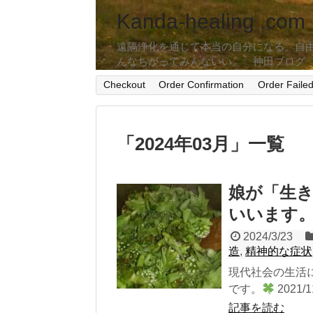
Kanda-healing .com
遠隔浄化を通じて本当の自分になる。自
んなちがってみんないい。 神田ブログ
Checkout
Order Confirmation
Order Faile
「
2024年03月
」
一覧
娘が「生
いいます
2024/3/23
造
,
精神的な症状
現代社会の生活
です。
2021/1
記事を読む