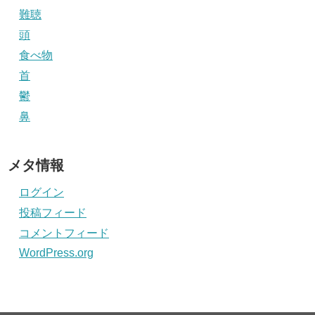
難聴
頭
食べ物
首
鬱
鼻
メタ情報
ログイン
投稿フィード
コメントフィード
WordPress.org