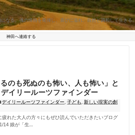
由になる。魂の情熱を発揮し、喜びに溢れ、自然と調和して生きる
d
神田へ連絡する
きるのも死ぬのも怖い、人も怖い」と
。デイリールーツファインダー
デイリールーツファインダー
,
子ども
,
新しい現実の創
に疲れた大人の方々にもぜひ読んでいただきたいブログ
1/14 娘が「生...