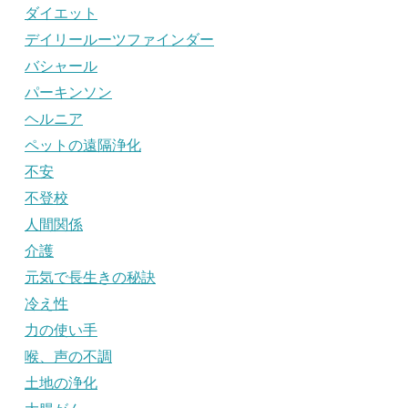
ダイエット
デイリールーツファインダー
バシャール
パーキンソン
ヘルニア
ペットの遠隔浄化
不安
不登校
人間関係
介護
元気で長生きの秘訣
冷え性
力の使い手
喉、声の不調
土地の浄化