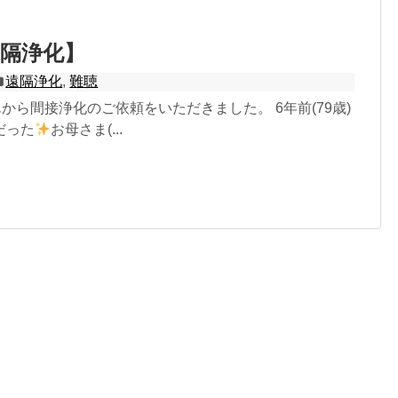
隔浄化】
遠隔浄化
,
難聴
 娘さんから間接浄化のご依頼をいただきました。 6年前(79歳)
だった
お母さま(...