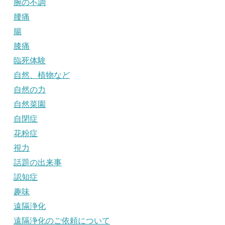
腕の不調
腰痛
腸
膝痛
臨死体験
自然、植物など
自然の力
自然菜園
自閉症
花粉症
視力
話題の出来事
認知症
趣味
遠隔浄化
遠隔浄化のご依頼について