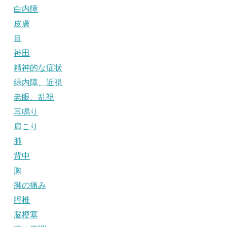
白内障
皮膚
目
神田
精神的な症状
緑内障、近視
老眼、乱視
耳鳴り
肩こり
肺
背中
胸
脚の痛み
脛椎
脳梗塞