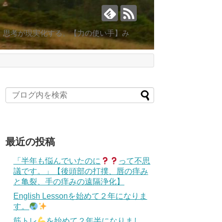
。思考が現実化する。【力の使い手】み
最近の投稿
「半年も悩んでいたのに
って不思
議です。」【後頭部の打撲、唇の痒み
と亀裂、手の痒みの遠隔浄化】
English Lessonを始めて２年になりま
す。
筋トレ
を始めて２年半になりまし