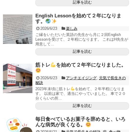
記事を読む
English Lessonを始めて２年になりま
す。
2026/6/23
楽しみ
ご縁をいただいた英語の先生から月に２回English
Lessonを受けて、２年程になります。 これはH先生が
用意して...
記事を読む
筋トレ
を始めて２年半になりました。
2026/6/23
アンチエイジング
,
元気で長生きの
秘訣
2023年末頃に筋トレ
を始めて、２年半程になりま
す。 以前は家で、適当にやっていました。 車で２０
分くらいの所...
記事を読む
毎日食べているお菓子を辞めると、いろ
んな病気が良くなる。
2026/6/21
元気で長生きの秘訣
,
歯
,
食べ物