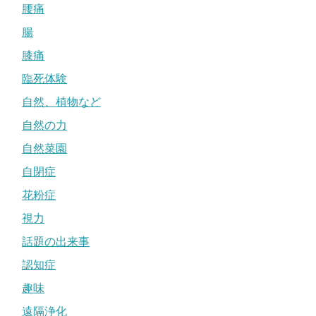
腰痛
腸
膝痛
臨死体験
自然、植物など
自然の力
自然菜園
自閉症
花粉症
視力
話題の出来事
認知症
趣味
遠隔浄化