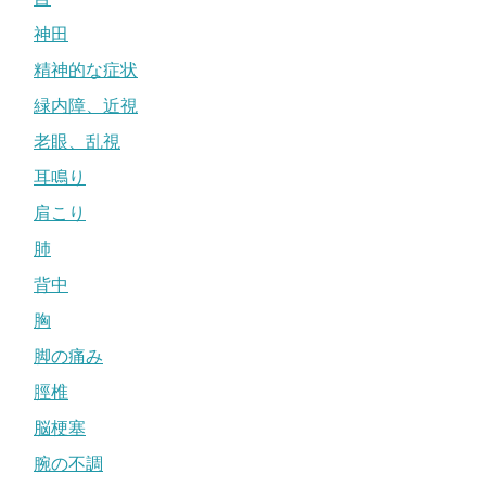
神田
精神的な症状
緑内障、近視
老眼、乱視
耳鳴り
肩こり
肺
背中
胸
脚の痛み
脛椎
脳梗塞
腕の不調