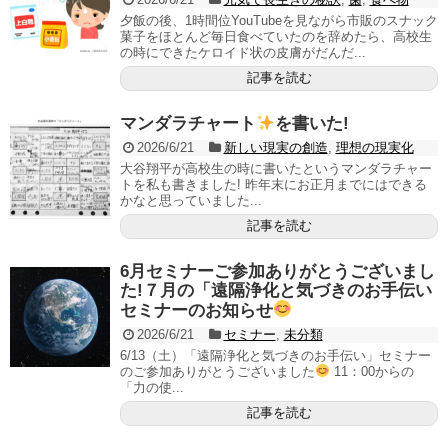
夕飯の後、1時間位YouTubeを見ながら市販のスナック
菓子をほとんど毎日食べていたのを辞めたら、高校生
の時にできたケロイド状の皮膚がだんだ...
記事を読む
マンダラチャート
を書いた!
2026/6/21
新しい現実の創造
,
理想の現実化
大谷翔平が高校生の時に書いたというマンダラチャー
トを私も書きました! 昨年末にお正月までにはできる
かなと思っていました...
記事を読む
6月セミナーご参加ありがとうございまし
た!７月の「遠隔浄化と気づきのお手伝い
セミナーのお知らせ
2026/6/21
セミナー
,
未分類
6/13（土）「遠隔浄化と気づきのお手伝い」セミナー
のご参加ありがとうございました
11：00からの
「力の使...
記事を読む