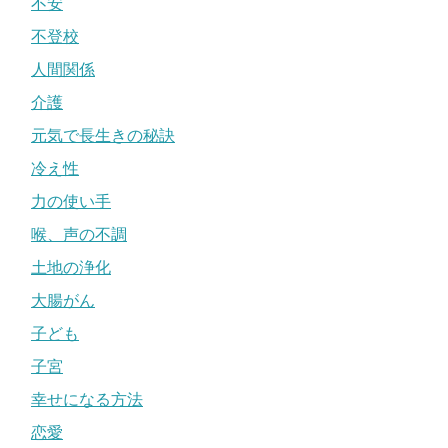
不安
不登校
人間関係
介護
元気で長生きの秘訣
冷え性
力の使い手
喉、声の不調
土地の浄化
大腸がん
子ども
子宮
幸せになる方法
恋愛