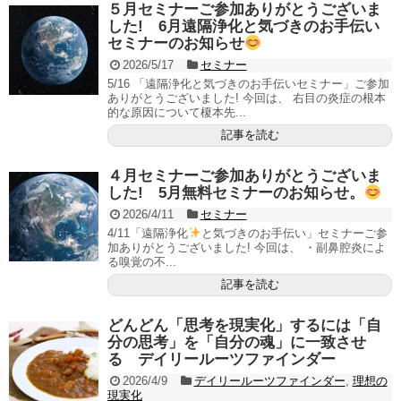
５月セミナーご参加ありがとうございま
した! 6月遠隔浄化と気づきのお手伝い
セミナーのお知らせ
2026/5/17
セミナー
5/16 「遠隔浄化と気づきのお手伝いセミナー」ご参加
ありがとうございました! 今回は、 右目の炎症の根本
的な原因について榎本先...
記事を読む
４月セミナーご参加ありがとうございま
した! 5月無料セミナーのお知らせ。
2026/4/11
セミナー
4/11「遠隔浄化
と気づきのお手伝い」セミナーご参
加ありがとうございました! 今回は、 ・副鼻腔炎によ
る嗅覚の不...
記事を読む
どんどん「思考を現実化」するには「自
分の思考」を「自分の魂」に一致させ
る デイリールーツファインダー
2026/4/9
デイリールーツファインダー
,
理想の
現実化