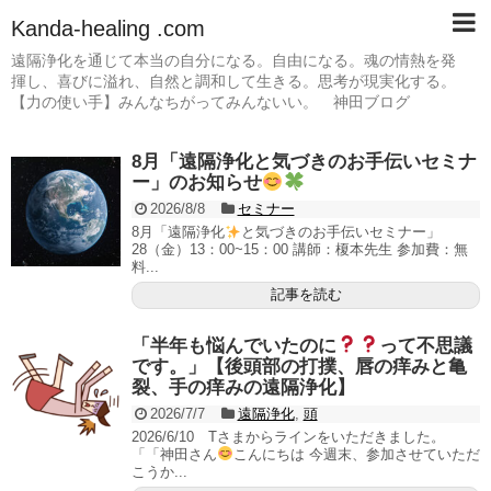
Kanda-healing .com
遠隔浄化を通じて本当の自分になる。自由になる。魂の情熱を発
揮し、喜びに溢れ、自然と調和して生きる。思考が現実化する。
【力の使い手】みんなちがってみんないい。 神田ブログ
8月「遠隔浄化と気づきのお手伝いセミナ
ー」のお知らせ
2026/8/8
セミナー
8月「遠隔浄化
と気づきのお手伝いセミナー」
28（金）13：00~15：00 講師：榎本先生 参加費：無
料...
記事を読む
「半年も悩んでいたのに
って不思議
です。」【後頭部の打撲、唇の痒みと亀
裂、手の痒みの遠隔浄化】
2026/7/7
遠隔浄化
,
頭
2026/6/10 Tさまからラインをいただきました。
「「神田さん
こんにちは 今週末、参加させていただ
こうか...