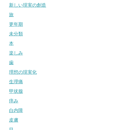
新しい現実の創造
旅
更年期
未分類
本
楽しみ
歯
理想の現実化
生理痛
甲状腺
痒み
白内障
皮膚
目