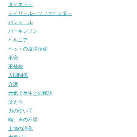
ダイエット
デイリールーツファインダー
バシャール
パーキンソン
ヘルニア
ペットの遠隔浄化
不安
不登校
人間関係
介護
元気で長生きの秘訣
冷え性
力の使い手
喉、声の不調
土地の浄化