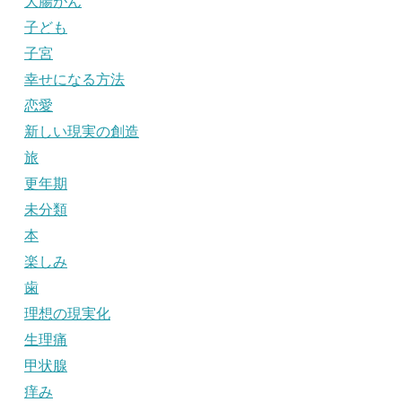
大腸がん
子ども
子宮
幸せになる方法
恋愛
新しい現実の創造
旅
更年期
未分類
本
楽しみ
歯
理想の現実化
生理痛
甲状腺
痒み