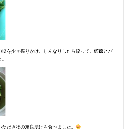
の塩を少々振りかけ、しんなりしたら絞って、鰹節とパ
々。
いただき物の奈良漬けを食べました。