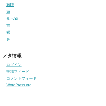
難聴
頭
食べ物
首
鬱
鼻
メタ情報
ログイン
投稿フィード
コメントフィード
WordPress.org