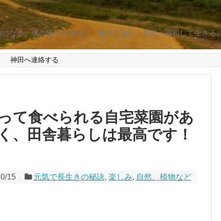
由になる。魂の情熱を発揮し、喜びに溢れ、自然と調和して生きる
d
神田へ連絡する
って食べられる自宅菜園があ
く、田舎暮らしは最高です！
10/15
元気で長生きの秘訣
,
楽しみ
,
自然、植物など