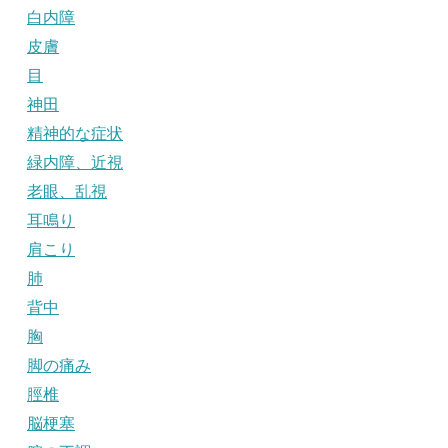
白内障
皮膚
目
神田
精神的な症状
緑内障、近視
老眼、乱視
耳鳴り
肩こり
肺
背中
胸
脚の痛み
脛椎
脳梗塞