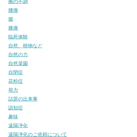
腕の不調
腰痛
腸
膝痛
臨死体験
自然、植物など
自然の力
自然菜園
自閉症
花粉症
視力
話題の出来事
認知症
趣味
遠隔浄化
遠隔浄化のご依頼について