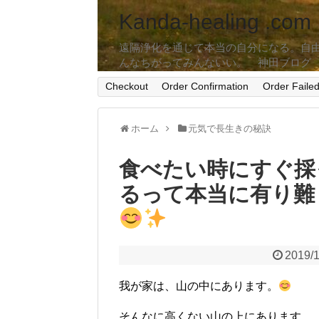
Kanda-healing .com
遠隔浄化を通じて本当の自分になる。自
んなちがってみんないい。 神田ブログ
Checkout
Order Confirmation
Order Faile
ホーム
元気で長生きの秘訣
食べたい時にすぐ採
るって本当に有り難
2019/
我が家は、山の中にあります。
そんなに高くない山の上にあります。