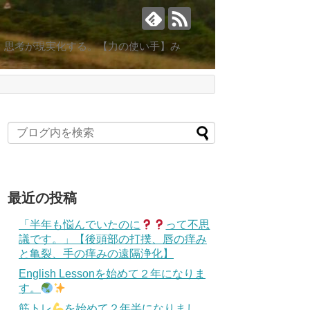
。思考が現実化する。【力の使い手】み
最近の投稿
「半年も悩んでいたのに
って不思
議です。」【後頭部の打撲、唇の痒み
と亀裂、手の痒みの遠隔浄化】
English Lessonを始めて２年になりま
す。
筋トレ
を始めて２年半になりまし