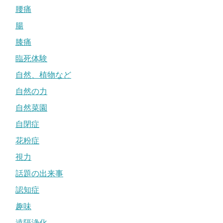
腰痛
腸
膝痛
臨死体験
自然、植物など
自然の力
自然菜園
自閉症
花粉症
視力
話題の出来事
認知症
趣味
遠隔浄化