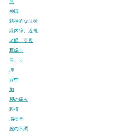
目
神田
精神的な症状
緑内障、近視
老眼、乱視
耳鳴り
肩こり
肺
背中
胸
脚の痛み
脛椎
脳梗塞
腕の不調