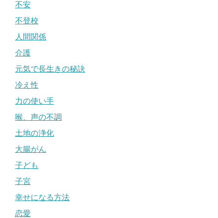
不安
不登校
人間関係
介護
元気で長生きの秘訣
冷え性
力の使い手
喉、声の不調
土地の浄化
大腸がん
子ども
子宮
幸せになる方法
恋愛