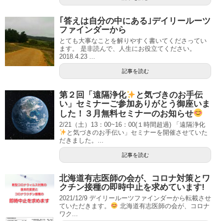
｢答えは自分の中にある｣デイリールーツ
ファインダーから
とても大事なことを解りやすく書いてくださってい
ます。 是非読んで、人生にお役立てください。
2018.4.23 ...
記事を読む
第２回「遠隔浄化
と気づきのお手伝
い」セミナーご参加ありがとう御座いま
した！３月無料セミナーのお知らせ
2/21（土）13：00~16：00(１時間超過) 「遠隔浄化
と気づきのお手伝い」セミナーを開催させていた
だきました。...
記事を読む
北海道有志医師の会が、コロナ対策とワ
クチン接種の即時中止を求めています!
2021/12/9 デイリールーツファインダーから転載させ
ていただきます。
北海道有志医師の会が、コロナ
ワク...