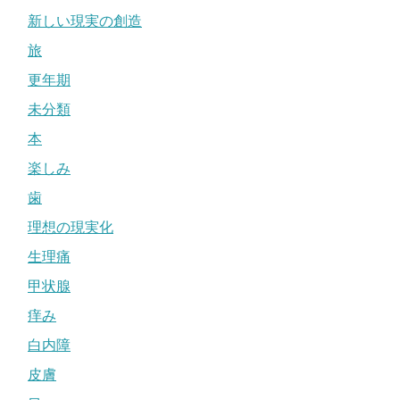
新しい現実の創造
旅
更年期
未分類
本
楽しみ
歯
理想の現実化
生理痛
甲状腺
痒み
白内障
皮膚