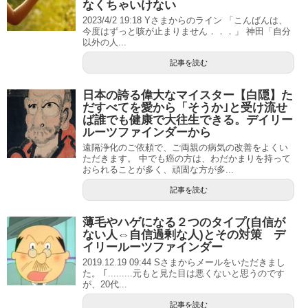
なくちゃいけない
2023/4/2 19:18 Yさまからのライン 「こんばんは、
今度はずっと咳が止まりません．．．」 神田「自分
以外の人...
記事を読む
日本の誇る偉大なマイスター【白隠】た
だすべてを愛から「そうか｣と受け流せ
ば誰でも健康で大往生できる。デイリー
ルーツファインダーから
遠隔浄化のご依頼で、ご両親の病気の改善をよくい
ただきます。 中でも癌の方は、わだかまりを持って
おられることが多く、頑固な方が多...
記事を読む
薄毛やハゲになる２つのタイプ(自信が
ない人⇔自信過剰な人)とその対策 デ
イリールーツファインダー
2019.12.19 09:44 Sさまからメールをいただきまし
た。 ｢.........元もと見た目は悪くないと思うのです
が、20代...
記事を読む