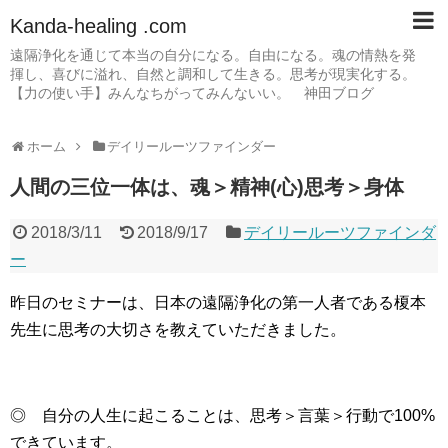
Kanda-healing .com
遠隔浄化を通じて本当の自分になる。自由になる。魂の情熱を発
揮し、喜びに溢れ、自然と調和して生きる。思考が現実化する。
【力の使い手】みんなちがってみんないい。 神田ブログ
ホーム
デイリールーツファインダー
人間の三位一体は、魂＞精神(心)思考＞身体
2018/3/11
2018/9/17
デイリールーツファインダ
ー
昨日のセミナーは、日本の遠隔浄化の第一人者である榎本
先生に思考の大切さを教えていただきました。
◎ 自分の人生に起こることは、思考＞言葉＞行動で100%
できています。