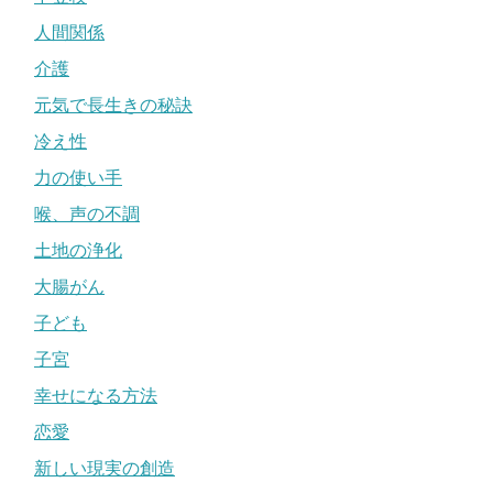
人間関係
介護
元気で長生きの秘訣
冷え性
力の使い手
喉、声の不調
土地の浄化
大腸がん
子ども
子宮
幸せになる方法
恋愛
新しい現実の創造