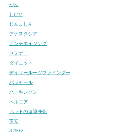
がん
しびれ
じんましん
アナスタシア
アンチエイジング
セミナー
ダイエット
デイリールーツファインダー
バシャール
パーキンソン
ヘルニア
ペットの遠隔浄化
不安
不登校