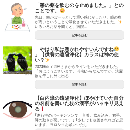
「鬱の薬を飲むのを止めました。」との
ことです。
先日、頭がぼーっとして重い感じがしたり、眼の奥
が痛いということで浄化させていただきました。
いろいろお話を聞くと、病院...
記事を読む
「やはり私は憑かれやすいんですね
」【供養の遠隔浄化】カラスは神の使
い？
2023/6/5 7:29Aさまからラインをいただきました。
「おはようございます。 今朝からなんですが、洗濯
物を干しに外に出る...
記事を読む
【白内障の遠隔浄化】ぼやけていた自分
の名前を書いた杖の漢字がハッキリ見え
る
｢進行性のパーキンソンで、言葉、飲み込み、右手、
脚の動きが悪いです。｣ ｢少しでも改善されればと思
います。ヨロシクお願いいたし...