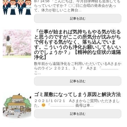
8/7 14:58 「こんにちは、今月自律神経も追加しても
らっていいですか？ 〇〇日に合唱の発表会があっ
て、体力が欲しいこと舞台...
記事を読む
「仕事が始まれば気持ちもやる気が出る
と思うのですがここの所気分が沈みがち
で何もする気がなく、落ち込んでいま
す。こういうのも浄化お願いしてもいい
のでしょうか？」【精神的な症状の遠隔
浄化】
数年前から遠隔浄化をご利用いただいているAさまか
らのライン ２０２１、３、７ Aさま 「...............
こ...
記事を読む
ゴミ屋敷になってしまう原因と解決方法
２０２１/１０/２１ Aさまからご質問いただきまし
た。
「..................... 義母は車...
記事を読む