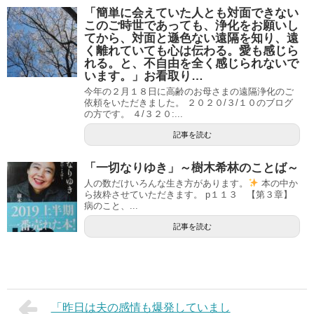
「簡単に会えていた人とも対面できない
このご時世であっても、浄化をお願いし
てから、対面と遜色ない遠隔を知り、遠
く離れていても心は伝わる。愛も感じら
れる。と、不自由を全く感じられないで
います。」お看取り…
今年の２月１８日に高齢のお母さまの遠隔浄化のご
依頼をいただきました。 ２０２０/３/１０のブログ
の方です。 ４/３２０:...
記事を読む
「一切なりゆき」～樹木希林のことば～
人の数だけいろんな生き方があります。
本の中か
ら抜粋させていただきます。 p１１３ 【第３章】
病のこと、...
記事を読む
「昨日は夫の感情も爆発していまし