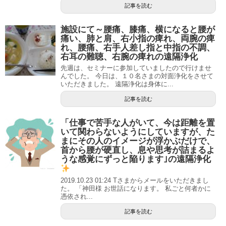
記事を読む
施設にて～腰痛、膝痛、横になると腰が
痛い、肺と肩、右小指の痺れ、両腕の痺
れ、腰痛、右手人差し指と中指の不調、
右耳の難聴、右腕の痺れの遠隔浄化
先週は、セミナーに参加していましたので行けませ
んでした。 今日は、１０名さまの対面浄化をさせて
いただきました。 遠隔浄化は身体に...
記事を読む
「仕事で苦手な人がいて、今は距離を置
いて関わらないようにしていますが、た
まにその人のイメージが浮かぶだけで、
首から腰が硬直し、息や思考が詰まるよ
うな感覚にずっと陥ります｣の遠隔浄化
2019.10.23 01:24 Tさまからメールをいただきまし
た。 「神田様 お世話になります。 私ごと何者かに
憑依され...
記事を読む