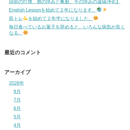
頭部の打撲、唇の痒みと亀裂、手の痒みの遠隔浄化】
English Lessonを始めて２年になります。
筋トレ
を始めて２年半になりました。
毎日食べているお菓子を辞めると、いろんな病気が良く
なる。
最近のコメント
アーカイブ
2026年
8月
7月
6月
5月
4月