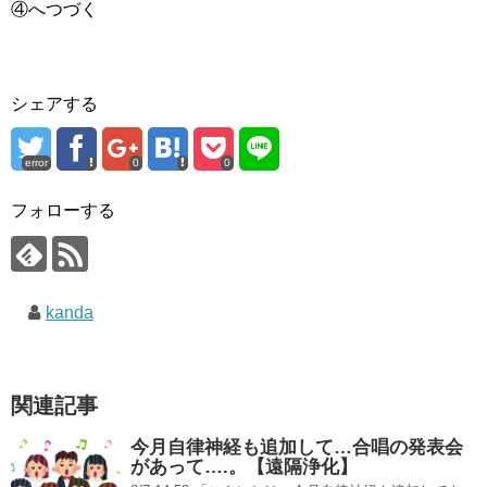
④へつづく
シェアする
error
0
0
フォローする
kanda
関連記事
今月自律神経も追加して…合唱の発表会
があって….。【遠隔浄化】