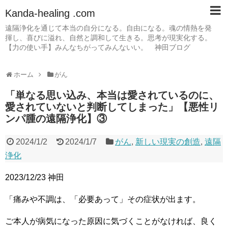
Kanda-healing .com
遠隔浄化を通じて本当の自分になる。自由になる。魂の情熱を発
揮し、喜びに溢れ、自然と調和して生きる。思考が現実化する。
【力の使い手】みんなちがってみんないい。 神田ブログ
ホーム
がん
「単なる思い込み、本当は愛されているのに、
愛されていないと判断してしまった」【悪性リ
ンパ腫の遠隔浄化】③
2024/1/2
2024/1/7
がん
,
新しい現実の創造
,
遠隔
浄化
2023/12/23 神田
「痛みや不調は、「必要あって」その症状が出ます。
ご本人が病気になった原因に気づくことがなければ、良く