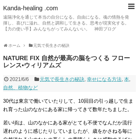
Kanda-healing .com
遠隔浄化を通じて本当の自分になる。自由になる。魂の情熱を発
揮し、喜びに溢れ、自然と調和して生きる。思考が現実化する。
【力の使い手】みんなちがってみんないい。 神田ブログ
ホーム
元気で長生きの秘訣
NATURE FIX 自然が最高の脳をつくる フロー
レンス▪ウィリアムズ
2021/6/6
元気で長生きの秘訣
,
幸せになる方法
,
本
,
自然、植物など
30代は東京で働いていたりして、10回目の引っ越しで生ま
れ育った山のなかにある家に帰ってきて数年たちました。
若い頃は、山のなかにある家がとても不便でなんだか流行
遅れのように感じたりしていましたが、歳をかさねる毎に