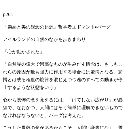
p261
『崇高と美の観念の起源』哲学者エドマント▪バーグ
アイルランドの自然のなかを歩きまわり
「心が動かされた」
「自然界の偉大で崇高なものが生みだす情念は、もしもこ
れらの原因が最も強力に作用する場合には驚愕となる。驚
愕とは或る程度の旋律を混じえつつ魂のすべての動きが停
止するような状態をいう」
心から畏怖の念を覚えるには、「はてしない広がり」が必
須で、なおかつ、人間にはそう簡単に理解できないもので
なければならないと、バーグは考えた。
こうした畏敬の念があるからこそ、人間は謙虚になり、哲