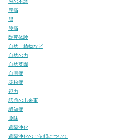
腕の不調
腰痛
腸
膝痛
臨死体験
自然、植物など
自然の力
自然菜園
自閉症
花粉症
視力
話題の出来事
認知症
趣味
遠隔浄化
遠隔浄化のご依頼について