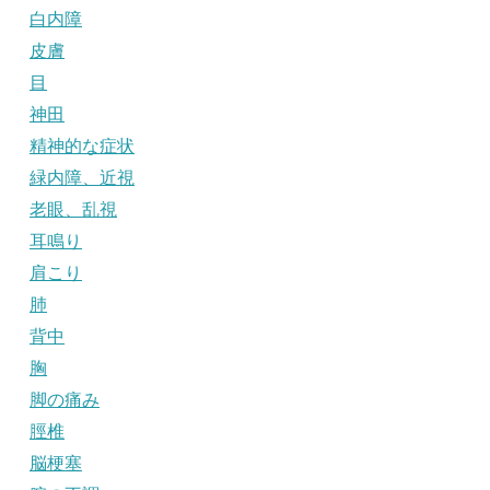
白内障
皮膚
目
神田
精神的な症状
緑内障、近視
老眼、乱視
耳鳴り
肩こり
肺
背中
胸
脚の痛み
脛椎
脳梗塞