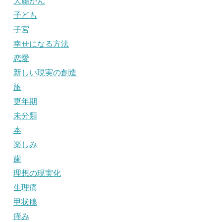
大腸がん
子ども
子宮
幸せになる方法
恋愛
新しい現実の創造
旅
更年期
未分類
本
楽しみ
歯
理想の現実化
生理痛
甲状腺
痒み