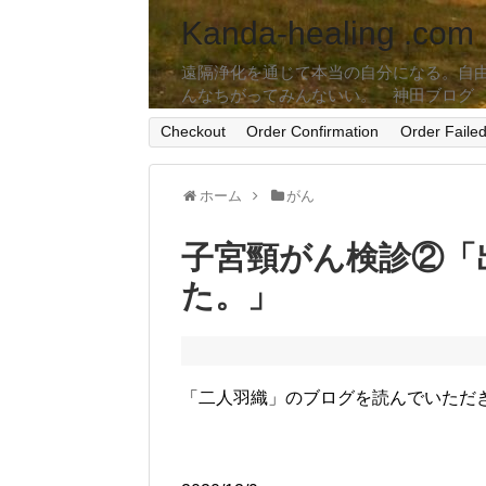
Kanda-healing .com
遠隔浄化を通じて本当の自分になる。自
んなちがってみんないい。 神田ブログ
Checkout
Order Confirmation
Order Faile
ホーム
がん
子宮頸がん検診②「
た。」
「二人羽織」のブログを読んでいただ