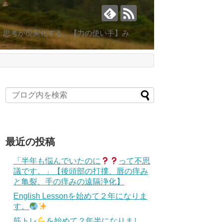
。思考が現実化する。【力の使い手】み
最近の投稿
「半年も悩んでいたのに
って不思
議です。」【後頭部の打撲、唇の痒み
と亀裂、手の痒みの遠隔浄化】
English Lessonを始めて２年になりま
す。
筋トレ
を始めて２年半になりまし