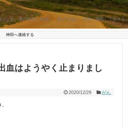
由になる。魂の情熱を発揮し、喜びに溢れ、自然と調和して生きる
d
神田へ連絡する
出血はようやく止まりまし
2020/12/29
がん
き、