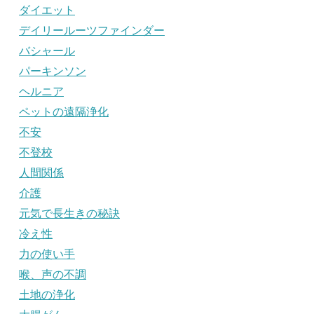
ダイエット
デイリールーツファインダー
バシャール
パーキンソン
ヘルニア
ペットの遠隔浄化
不安
不登校
人間関係
介護
元気で長生きの秘訣
冷え性
力の使い手
喉、声の不調
土地の浄化