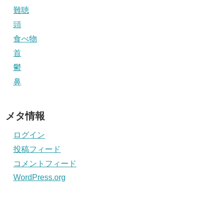
難聴
頭
食べ物
首
鬱
鼻
メタ情報
ログイン
投稿フィード
コメントフィード
WordPress.org