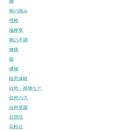
胸
脚の痛み
脛椎
脳梗塞
腕の不調
腰痛
腸
膝痛
臨死体験
自然、植物など
自然の力
自然菜園
自閉症
花粉症