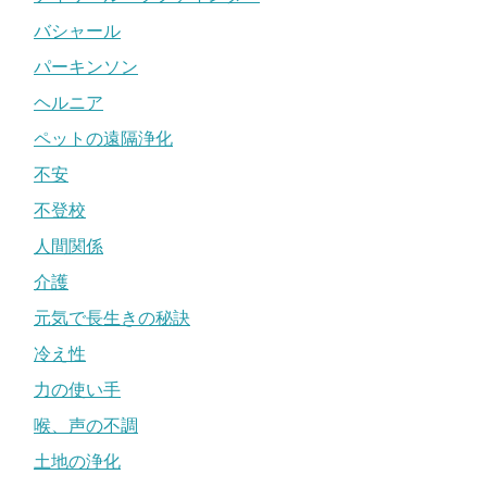
バシャール
パーキンソン
ヘルニア
ペットの遠隔浄化
不安
不登校
人間関係
介護
元気で長生きの秘訣
冷え性
力の使い手
喉、声の不調
土地の浄化