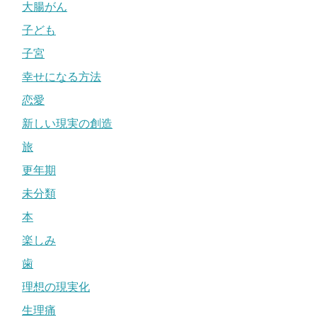
大腸がん
子ども
子宮
幸せになる方法
恋愛
新しい現実の創造
旅
更年期
未分類
本
楽しみ
歯
理想の現実化
生理痛