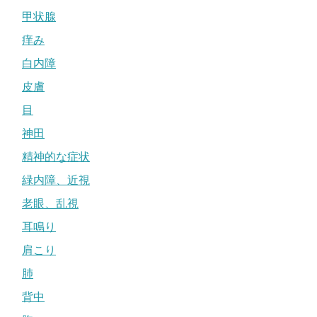
甲状腺
痒み
白内障
皮膚
目
神田
精神的な症状
緑内障、近視
老眼、乱視
耳鳴り
肩こり
肺
背中