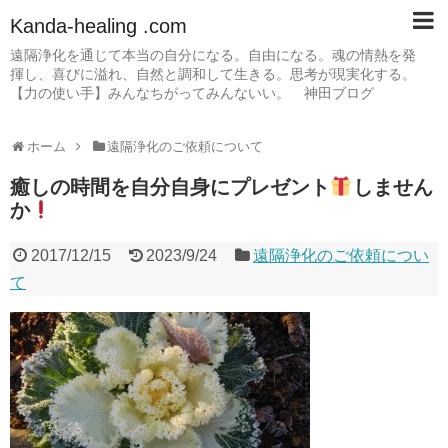
Kanda-healing .com
遠隔浄化を通じて本当の自分になる。自由になる。魂の情熱を発
揮し、喜びに溢れ、自然と調和して生きる。思考が現実化する。
【力の使い手】みんなちがってみんないい。 神田ブログ
ホーム
遠隔浄化のご依頼について
癒しの時間を自分自身にプレゼント
しません
か
2017/12/15
2023/9/24
遠隔浄化のご依頼につい
て