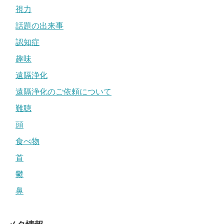
視力
話題の出来事
認知症
趣味
遠隔浄化
遠隔浄化のご依頼について
難聴
頭
食べ物
首
鬱
鼻