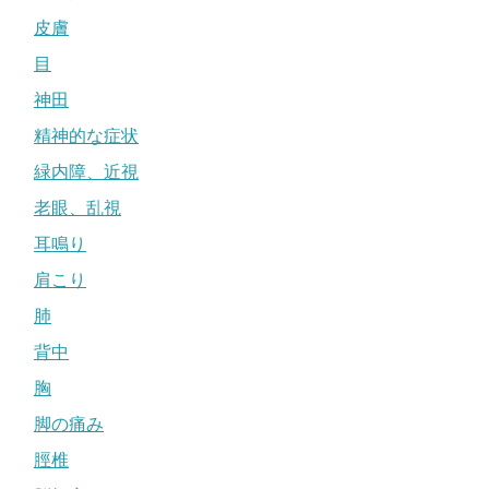
皮膚
目
神田
精神的な症状
緑内障、近視
老眼、乱視
耳鳴り
肩こり
肺
背中
胸
脚の痛み
脛椎