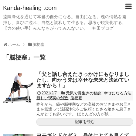
Kanda-healing .com
遠隔浄化を通じて本当の自分になる。自由になる。魂の情熱を発
揮し、喜びに溢れ、自然と調和して生きる。思考が現実化する。
【力の使い手】みんなちがってみんないい。 神田ブログ
ホーム
脳梗塞
「
脳梗塞
」
一覧
「父と話し合えたきっかけにもなりまし
たし、向かう先は幸せな未来と決めてい
ますから！」
2021/2/7
元気で長生きの秘訣
,
幸せになる方法
,
新しい現実の創造
,
脳梗塞
昨年から、癌や脳梗塞などの高齢のお父さまやお母さ
まを気遣って遠隔浄化をご依頼くださる娘さん息子さ
んがとても多いです。 ほとんどの方が娘...
記事を読む
ヨモギとドクダミ、身体にとても良くて