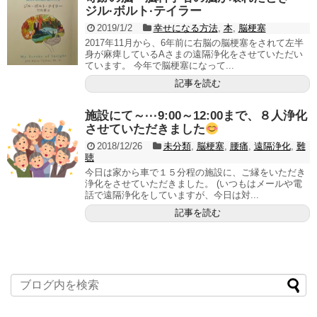
ジル·ボルト·テイラー
2019/1/2
幸せになる方法
,
本
,
脳梗塞
2017年11月から、6年前に右脳の脳梗塞をされて左半
身が麻痺しているAさまの遠隔浄化をさせていただい
ています。 今年で脳梗塞になって...
記事を読む
施設にて～···9:00～12:00まで、８人浄化
させていただきました
2018/12/26
未分類
,
脳梗塞
,
腰痛
,
遠隔浄化
,
難
聴
今日は家から車で１５分程の施設に、ご縁をいただき
浄化をさせていただきました。 (いつもはメールや電
話で遠隔浄化をしていますが、今日は対...
記事を読む