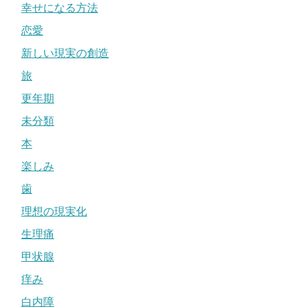
幸せになる方法
恋愛
新しい現実の創造
旅
更年期
未分類
本
楽しみ
歯
理想の現実化
生理痛
甲状腺
痒み
白内障