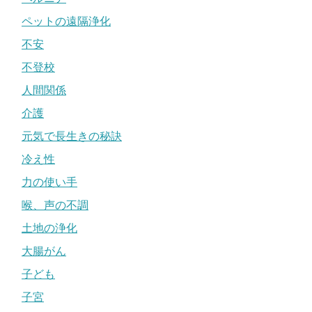
ペットの遠隔浄化
不安
不登校
人間関係
介護
元気で長生きの秘訣
冷え性
力の使い手
喉、声の不調
土地の浄化
大腸がん
子ども
子宮