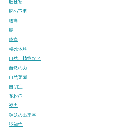
脳梗塞
腕の不調
腰痛
腸
膝痛
臨死体験
自然、植物など
自然の力
自然菜園
自閉症
花粉症
視力
話題の出来事
認知症