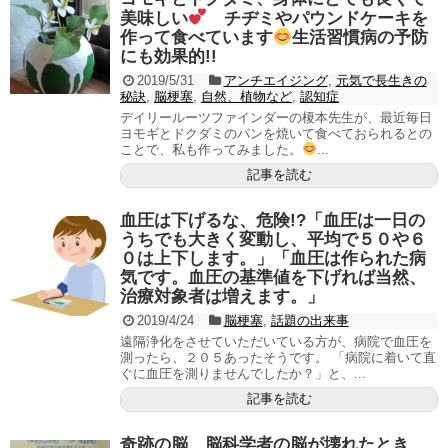
美味しい
チヂミやパウンドケーキを
作って食べています
生活習慣病の予防
にも効果的!!
2019/5/31
アンチエイジング
,
元気で長生きの
秘訣
,
脳梗塞
,
自然、植物など
,
認知症
デイリールーツファインダーの榎本先生が、最近毎日
ヨモギとドクダミのパンを焼いて食べておられるとの
ことで、私も作ってみました。
...
記事を読む
血圧は下げるな、危険!?「血圧は一日の
うちでも大きく変動し、平均で５０や６
０は上下します。」「血圧は作られた病
気です。血圧の基準値を下げれば当然、
治療対象者は増えます。」
2019/4/24
脳梗塞
,
話題の出来事
遠隔浄化をさせていただいている方が、病院で血圧を
測ったら、２０５あったそうです。 「病院に着いて直
ぐに血圧を測りませんでしたか？」と、...
記事を読む
奇跡の脳 脳科学者の脳が壊れたとき