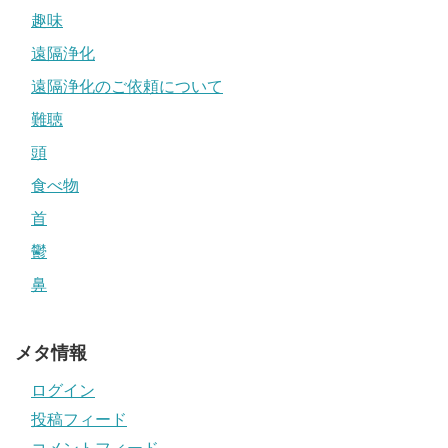
趣味
遠隔浄化
遠隔浄化のご依頼について
難聴
頭
食べ物
首
鬱
鼻
メタ情報
ログイン
投稿フィード