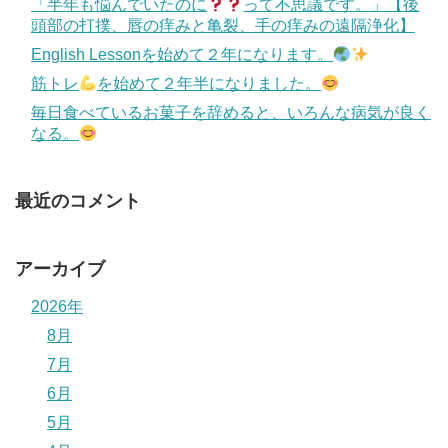
「半年も悩んでいたのに
って不思議です。」【後
頭部の打撲、唇の痒みと亀裂、手の痒みの遠隔浄化】
English Lessonを始めて２年になります。
筋トレ
を始めて２年半になりました。
毎日食べているお菓子を辞めると、いろんな病気が良く
なる。
最近のコメント
アーカイブ
2026年
8月
7月
6月
5月