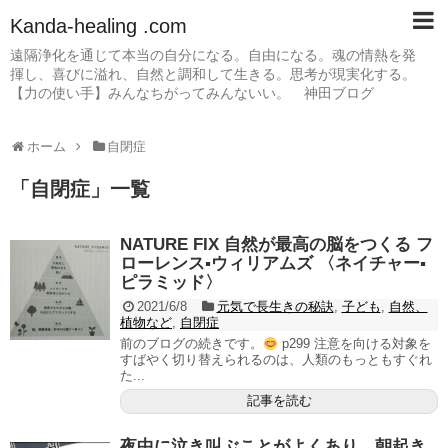
Kanda-healing .com
遠隔浄化を通じて本当の自分になる。自由になる。魂の情熱を発
揮し、喜びに溢れ、自然と調和して生きる。思考が現実化する。
【力の使い手】みんなちがってみんないい。 神田ブログ
ホーム
自閉症
「
自閉症
」
一覧
NATURE FIX 自然が最高の脳をつくる フ
ローレンス▪ウィリアムズ 〈ネイチャー▪
ピラミッド〉
2021/6/8
元気で長生きの秘訣
,
子ども
,
自然、
植物など
,
自閉症
前のブログの続きです。
p299 注意を向ける対象を
すばやく切り替えられるのは、人類のもっともすぐれ
た...
記事を読む
夜中に泣き叫ぶことがよくあり、朝起き