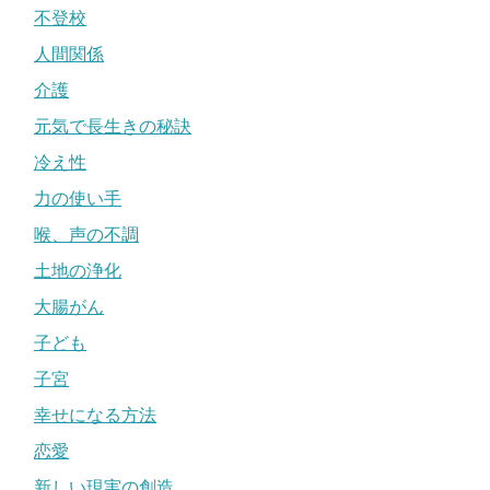
不登校
人間関係
介護
元気で長生きの秘訣
冷え性
力の使い手
喉、声の不調
土地の浄化
大腸がん
子ども
子宮
幸せになる方法
恋愛
新しい現実の創造