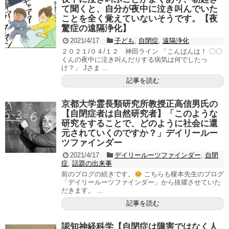
て聞くと、自分が夜中に泣き叫んでいた
ことを全く覚えていないそうです。【夜
驚症の遠隔浄化】
2021/4/17
子ども
,
自閉症
,
遠隔浄化
２０２１/０４/１２ 神田ライン 「こんばんは！ 〇〇
くんの夜中に泣き叫んだりする病気は何でしたっ
け？」 Jさま ...
記事を読む
京都大学霊長類研究所教授正高信男氏の
【自閉症者は自然研究者】「このような
研究をすることで、どのように社会に還
元されていくのですか？」デイリールー
ツファインダー
2021/4/17
デイリールーツファインダー
,
自閉
症
,
話題の出来事
前のブログの続きです。
こちらも榎本先生のブログ
「デイリールーツファインダー」から抜擢させていた
だきます。 ...
記事を読む
認知神経科学【自閉症は障害ではなく人