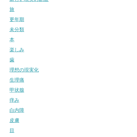
旅
更年期
未分類
本
楽しみ
歯
理想の現実化
生理痛
甲状腺
痒み
白内障
皮膚
目