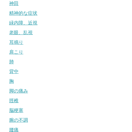
神田
精神的な症状
緑内障、近視
老眼、乱視
耳鳴り
肩こり
肺
背中
胸
脚の痛み
脛椎
脳梗塞
腕の不調
腰痛