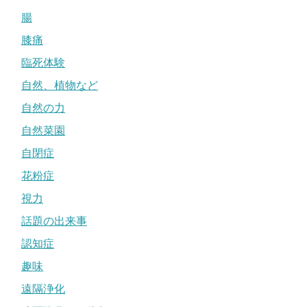
腸
膝痛
臨死体験
自然、植物など
自然の力
自然菜園
自閉症
花粉症
視力
話題の出来事
認知症
趣味
遠隔浄化