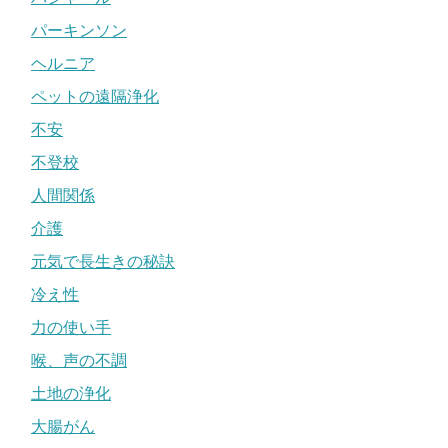
パーキンソン
ヘルニア
ペットの遠隔浄化
不安
不登校
人間関係
介護
元気で長生きの秘訣
冷え性
力の使い手
喉、声の不調
土地の浄化
大腸がん