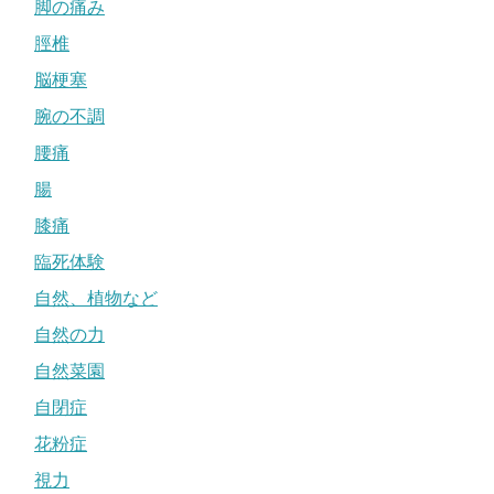
脚の痛み
脛椎
脳梗塞
腕の不調
腰痛
腸
膝痛
臨死体験
自然、植物など
自然の力
自然菜園
自閉症
花粉症
視力