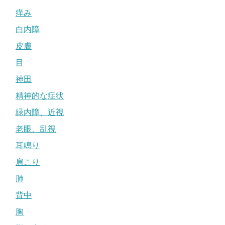
痒み
白内障
皮膚
目
神田
精神的な症状
緑内障、近視
老眼、乱視
耳鳴り
肩こり
肺
背中
胸