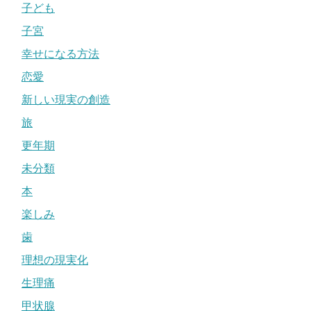
子ども
子宮
幸せになる方法
恋愛
新しい現実の創造
旅
更年期
未分類
本
楽しみ
歯
理想の現実化
生理痛
甲状腺