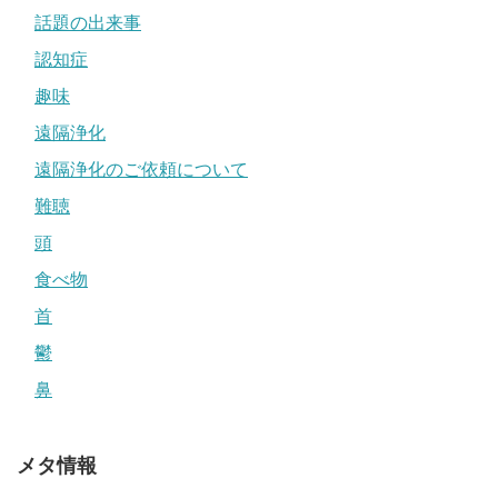
話題の出来事
認知症
趣味
遠隔浄化
遠隔浄化のご依頼について
難聴
頭
食べ物
首
鬱
鼻
メタ情報