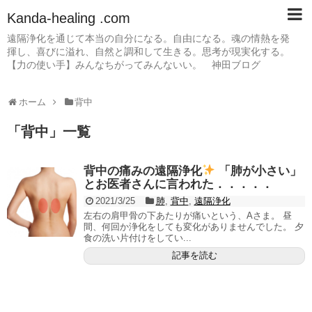
Kanda-healing .com
遠隔浄化を通じて本当の自分になる。自由になる。魂の情熱を発
揮し、喜びに溢れ、自然と調和して生きる。思考が現実化する。
【力の使い手】みんなちがってみんないい。 神田ブログ
ホーム
背中
「
背中
」
一覧
背中の痛みの遠隔浄化
「肺が小さい」
とお医者さんに言われた．．．．．
2021/3/25
肺
,
背中
,
遠隔浄化
左右の肩甲骨の下あたりが痛いという、Aさま。 昼
間、何回か浄化をしても変化がありませんでした。 夕
食の洗い片付けをしてい...
記事を読む