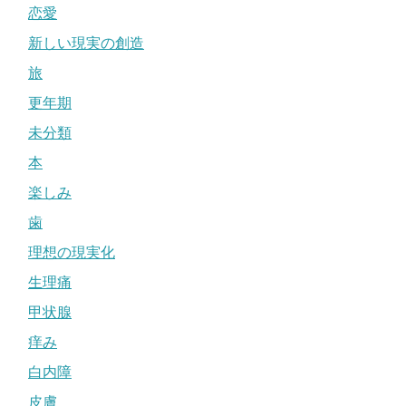
恋愛
新しい現実の創造
旅
更年期
未分類
本
楽しみ
歯
理想の現実化
生理痛
甲状腺
痒み
白内障
皮膚