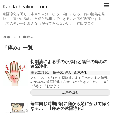
Kanda-healing .com
遠隔浄化を通じて本当の自分になる。自由になる。魂の情熱を発
揮し、喜びに溢れ、自然と調和して生きる。思考が現実化する。
【力の使い手】みんなちがってみんないい。 神田ブログ
ホーム
痒み
「
痒み
」
一覧
切削油による手のかぶれと陰部の痒みの
遠隔浄化
2022/11/1
子宮
,
痒み
,
遠隔浄化
２０２２/１０/１から切削油による手のかぶれと陰部
のかゆみの遠隔浄化をさせていただきました。 １０/
７Aさま 「おはよう...
記事を読む
毎年同じ時期(春)に腿から足にかけて痒く
なる… 【痒みの遠隔浄化】