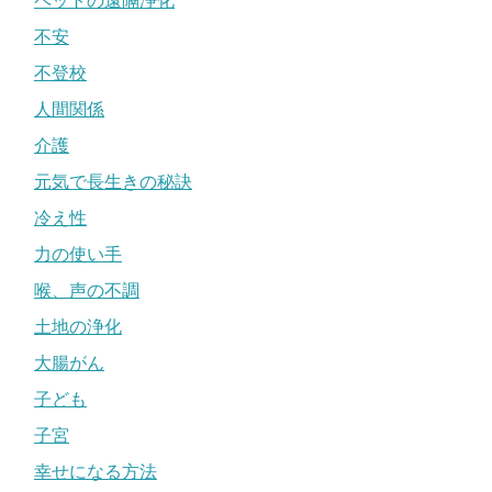
ペットの遠隔浄化
不安
不登校
人間関係
介護
元気で長生きの秘訣
冷え性
力の使い手
喉、声の不調
土地の浄化
大腸がん
子ども
子宮
幸せになる方法