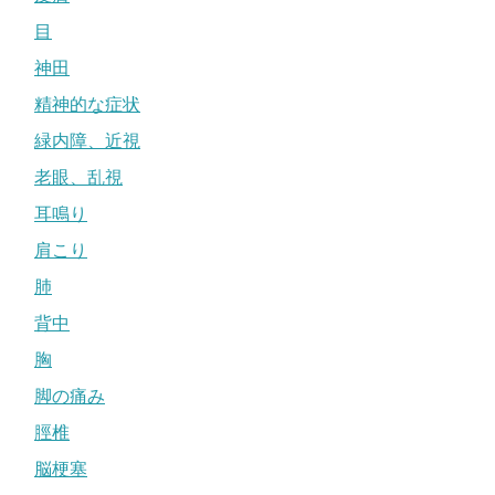
目
神田
精神的な症状
緑内障、近視
老眼、乱視
耳鳴り
肩こり
肺
背中
胸
脚の痛み
脛椎
脳梗塞