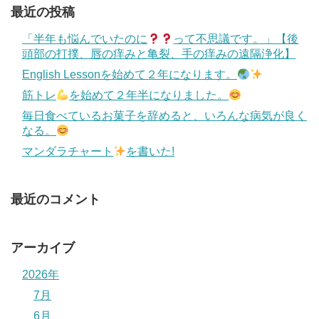
最近の投稿
「半年も悩んでいたのに
って不思議です。」【後
頭部の打撲、唇の痒みと亀裂、手の痒みの遠隔浄化】
English Lessonを始めて２年になります。
筋トレ
を始めて２年半になりました。
毎日食べているお菓子を辞めると、いろんな病気が良く
なる。
マンダラチャート
を書いた!
最近のコメント
アーカイブ
2026年
7月
6月