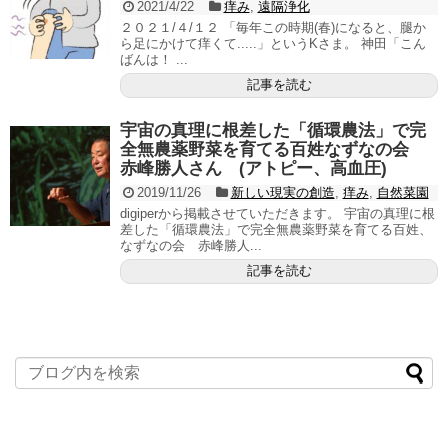
2021/4/22
痒み
,
遠隔浄化
２０２１/４/１２ 「毎年この時期(春)になると、腿か
ら足にかけて痒くて.....」というKさま。 神田「こん
ばんは！ ...
記事を読む
宇宙の真理に根差した「循環農法」で完
全無農薬野菜を育てる百姓なずなの会
赤峰勝人さん (アトピー、高血圧)
2019/11/26
新しい現実の創造
,
痒み
,
自然菜園
digiperから掲載させていただきます。 宇宙の真理に根
差した「循環農法」で完全無農薬野菜を育てる百姓、
なずなの会 赤峰勝人...
記事を読む