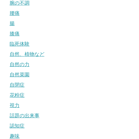
腕の不調
腰痛
腸
膝痛
臨死体験
自然、植物など
自然の力
自然菜園
自閉症
花粉症
視力
話題の出来事
認知症
趣味